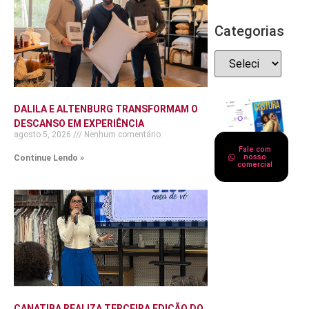
Categorias
DALILA E ALTENBURG TRANSFORMAM O
DESCANSO EM EXPERIÊNCIA
agosto 5, 2026
Nenhum comentário
Fale com
nosso
Continue Lendo »
comercial
CANATIBA REALIZA TERCEIRA EDIÇÃO DO