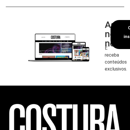
Assin
nossa
in
newsl
E
receba
conteúdos
exclusivos.