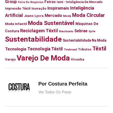
Group
Feiras
Iemi - Inteligência De Mercado
Feira De Negócios
Inteligência
Inspiramais
Impressão Têxtil
Inovação
Moda Circular
Artificial
Mercado
Jeans
Lycra
Moda
Moda Sustentável
Moda Infantil
Máquinas De
Reciclagem Têxtil
Sebrae
Costura
Riachuelo
Spfw
Sustentabilidade
Sustentabilidade Na Moda
Têxtil
Tecnologia Têxtil
Tecnologia
Tributos
Texbrasil
Varejo De Moda
Varejo
Vicunha
Por Costura Perfeita
Ver Todos Os Posts