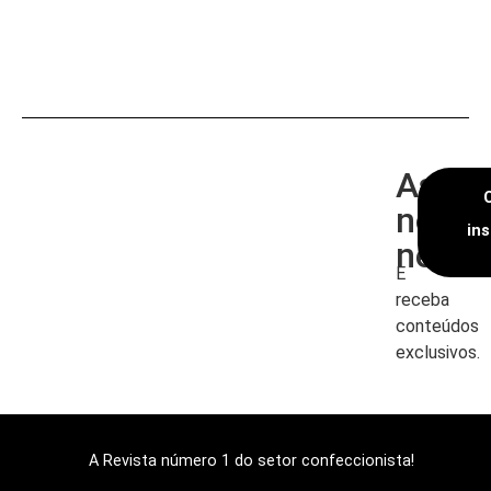
Assin
nossa
in
newsl
E
receba
conteúdos
exclusivos.
A Revista número 1 do setor confeccionista!