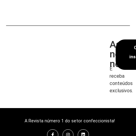
Assin
nossa
in
newsl
E
receba
conteúdos
exclusivos.
A Revista número 1 do setor confeccionista!