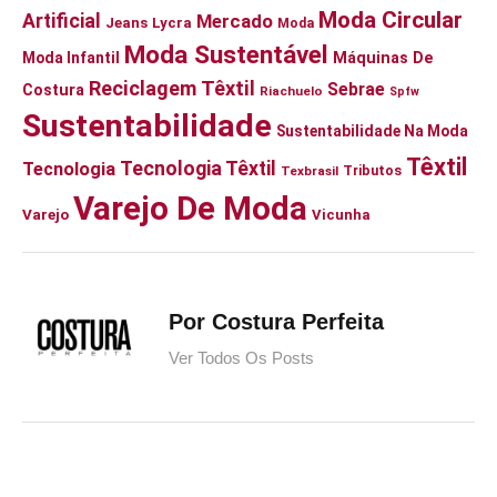
Moda Circular
Artificial
Mercado
Jeans
Lycra
Moda
Moda Sustentável
Moda Infantil
Máquinas De
Reciclagem Têxtil
Sebrae
Costura
Riachuelo
Spfw
Sustentabilidade
Sustentabilidade Na Moda
Têxtil
Tecnologia Têxtil
Tecnologia
Tributos
Texbrasil
Varejo De Moda
Varejo
Vicunha
Por Costura Perfeita
Ver Todos Os Posts