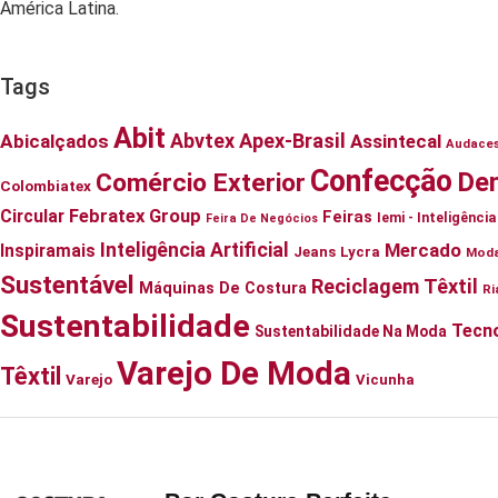
América Latina.
Tags
Abit
Abvtex
Apex-Brasil
Abicalçados
Assintecal
Audace
Confecção
De
Comércio Exterior
Colombiatex
Circular
Febratex Group
Feiras
Iemi - Inteligênc
Feira De Negócios
Inteligência Artificial
Mercado
Inspiramais
Jeans
Lycra
Mod
Sustentável
Reciclagem Têxtil
Máquinas De Costura
Ri
Sustentabilidade
Tecno
Sustentabilidade Na Moda
Varejo De Moda
Têxtil
Varejo
Vicunha