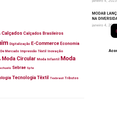
janeiro 4, 2023
MODAB LANÇ
NA DIVERSID
janeiro 4, 2023
Calçados
Calçados Brasileiros
s
nim
E-Commerce
Economia
Digitalização
Aco
ia De Mercado
Impressão Têxtil
Inovação
Moda
Moda Circular
Moda Infantil
a
Sebrae
achuelo
Spfw
Tecnologia Têxtil
logia
Tributos
Texbrasil