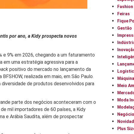
Fashion
Feiras
Fique P
Gestão
Impress
ntis por ano, a Kidy prospecta novos
Indústri
Inovaçã
re 6% e 9% em 2026, chegando a um faturamento
Inteligên
a em uma estratégia agressiva para a
Lançam
back
positivo do mercado no lançamento da
Logísti
 da BFSHOW, realizada em maio, em São Paulo.
Máquin
a diversidade de produtos desenvolvidos para
Meio Am
Mercad
Moda In
grande parte dos negócios aconteceram com o
Modela
de mil importadores de 60 países, a Kidy
Negóci
a e Arábia Saudita, além de prospectar
Novidad
Plus Siz