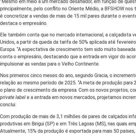
“Mesmo em meio a um mercado desafiador, em função de ques
principalmente, pelo conflito no Oriente Médio, a BFSHOW nos t
é concretizar a vendas de mais de 15 mil pares durante o even
destaca o empresário.
Ele também conta que no mercado internacional, a calçadista 
Unidos, a partir da queda da tarifa de 50% aplicada até fevere
Europa. “A expectativa de crescimento tem sido muito baseada 
conta o empresário, destacando que a entrada em vigor do ac
impulsionar as vendas para o Velho Continente.
Nos primeiros cinco meses do ano, segundo Gracia, o incremen
relação ao mesmo período de 2025. “A meta de produção para 2
o plano de crescimento da empresa. Com os novos projetos, 
private label
e a entrada em novos mercados, projetamos incre
conclui.
Com produção de mais de 3,1 milhões de pares de calçados infa
produtivas em Birigui (SP) e em Três Lagoas (MS), nas quais em
Atualmente, 15% da produção é exportada para mais 50 países, 