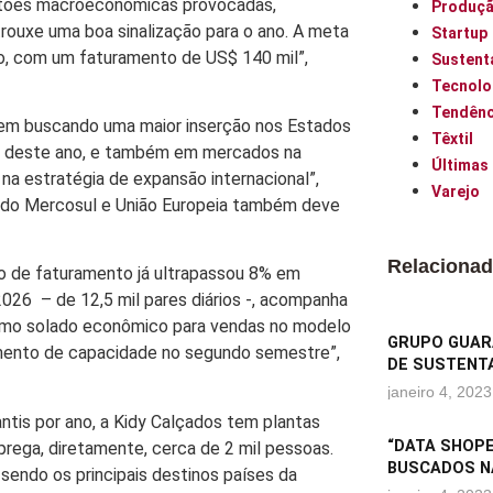
tões macroeconômicas provocadas,
Produç
rouxe uma boa sinalização para o ano. A meta
Startup
to, com um faturamento de US$ 140 mil”,
Sustent
Tecnolo
Tendênc
vem buscando uma maior inserção nos Estados
Têxtil
iro deste ano, e também em mercados na
Últimas
na estratégia de expansão internacional”,
Varejo
ordo Mercosul e União Europeia também deve
Relaciona
to de faturamento já ultrapassou 8% em
026 – de 12,5 mil pares diários -, acompanha
como solado econômico para vendas no modelo
GRUPO GUARA
mento de capacidade no segundo semestre”,
DE SUSTENTA
janeiro 4, 2023
ntis por ano, a Kidy Calçados tem plantas
“DATA SHOPE
prega, diretamente, cerca de 2 mil pessoas.
BUSCADOS N
sendo os principais destinos países da