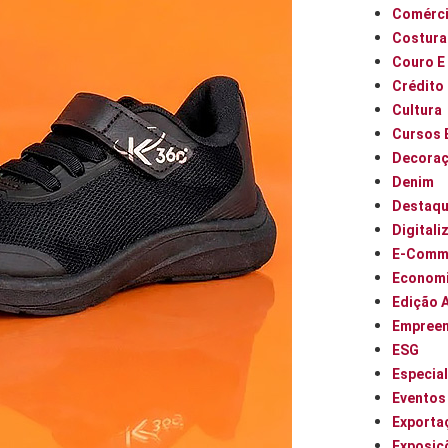
Comérci
Costura
Couro E
Crédito
Cultura
Cursos 
Decora
Denim
Destaq
Digitali
E-Comm
Econom
Edição 
Empree
ESG
Especia
Eventos
Exporta
Exposiç