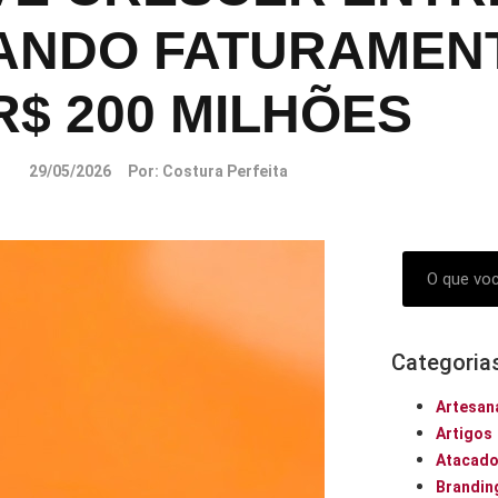
ÇANDO FATURAMENT
R$ 200 MILHÕES
29/05/2026
Por:
Costura Perfeita
Categoria
Artesan
Artigos
Atacad
Brandin