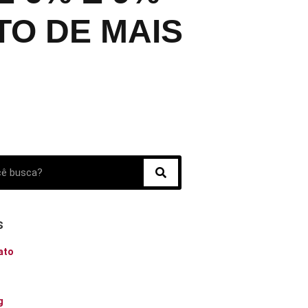
O DE MAIS
s
ato
o
g