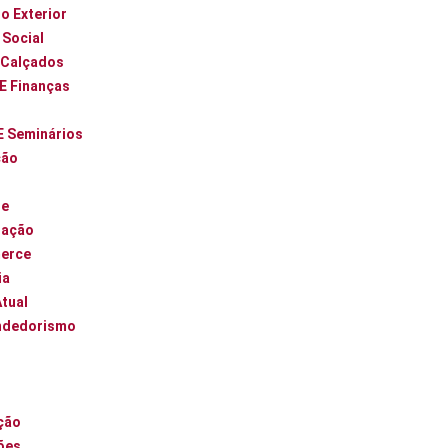
o Exterior
 Social
 Calçados
 E Finanças
E Seminários
ção
ue
zação
erce
ia
Atual
ndedorismo
l
ção
ões