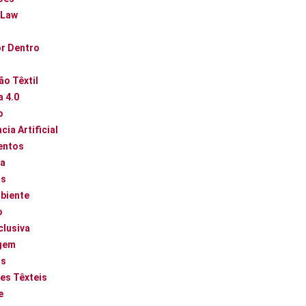
 Law
or Dentro
ão Têxtil
a 4.0
o
cia Artificial
entos
ca
as
biente
o
clusiva
gem
os
es Têxteis
e