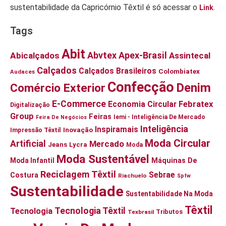
sustentabilidade da Capricórnio Têxtil é só acessar o
.
Link
Tags
Abit
Abvtex
Apex-Brasil
Abicalçados
Assintecal
Calçados
Calçados Brasileiros
Colombiatex
Audaces
Confecção
Denim
Comércio Exterior
E-Commerce
Economia Circular
Febratex
Digitalização
Group
Feiras
Iemi - Inteligência De Mercado
Feira De Negócios
Inteligência
Inspiramais
Inovação
Impressão Têxtil
Moda Circular
Artificial
Mercado
Jeans
Lycra
Moda
Moda Sustentável
Moda Infantil
Máquinas De
Reciclagem Têxtil
Sebrae
Costura
Riachuelo
Spfw
Sustentabilidade
Sustentabilidade Na Moda
Têxtil
Tecnologia Têxtil
Tecnologia
Tributos
Texbrasil