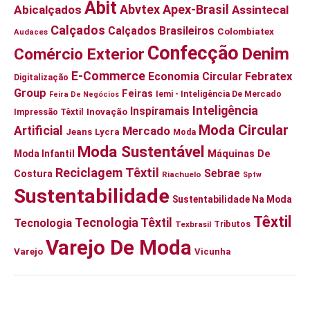
Abit
Abvtex
Apex-Brasil
Abicalçados
Assintecal
Calçados
Calçados Brasileiros
Colombiatex
Audaces
Confecção
Denim
Comércio Exterior
E-Commerce
Economia Circular
Febratex
Digitalização
Group
Feiras
Iemi - Inteligência De Mercado
Feira De Negócios
Inteligência
Inspiramais
Inovação
Impressão Têxtil
Moda Circular
Artificial
Mercado
Jeans
Lycra
Moda
Moda Sustentável
Moda Infantil
Máquinas De
Reciclagem Têxtil
Sebrae
Costura
Riachuelo
Spfw
Sustentabilidade
Sustentabilidade Na Moda
Têxtil
Tecnologia Têxtil
Tecnologia
Tributos
Texbrasil
Varejo De Moda
Varejo
Vicunha