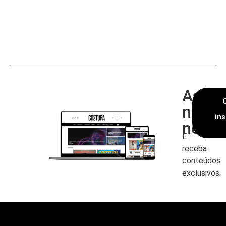
Assin
nossa
in
newsl
E
receba
conteúdos
exclusivos.