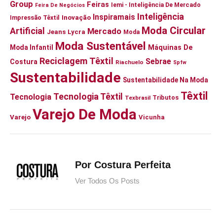
Group
Feiras
Iemi - Inteligência De Mercado
Feira De Negócios
Inteligência
Inspiramais
Inovação
Impressão Têxtil
Moda Circular
Artificial
Mercado
Jeans
Lycra
Moda
Moda Sustentável
Moda Infantil
Máquinas De
Reciclagem Têxtil
Sebrae
Costura
Riachuelo
Spfw
Sustentabilidade
Sustentabilidade Na Moda
Têxtil
Tecnologia Têxtil
Tecnologia
Tributos
Texbrasil
Varejo De Moda
Varejo
Vicunha
Por Costura Perfeita
Ver Todos Os Posts