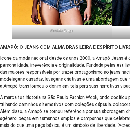
Estúdio Traça
AMAPÔ: O JEANS COM ALMA BRASILEIRA E ESPÍRITO LIVR
Ícone da moda nacional desde os anos 2000, a Amapô Jeans é c
personalidade, irreverência e originalidade. Fundada pelas estili
das maiores responsáveis por trazer protagonismo ao jeans nac
modelagens ousadas, lavagens criativas e uma abordagem que mis
a Amapô transformou o denim em tela para suas narrativas visuai
A marca fez história na São Paulo Fashion Week, onde desfilou 
trilhando caminhos alternativos com coleções cápsula, colabora
Além disso, a Amapô se tornou referência por sua abordagem di
agênero, peças em tamanhos amplos e campanhas que celebram c
mais do que uma peça básica, é um símbolo de liberdade. “Acred