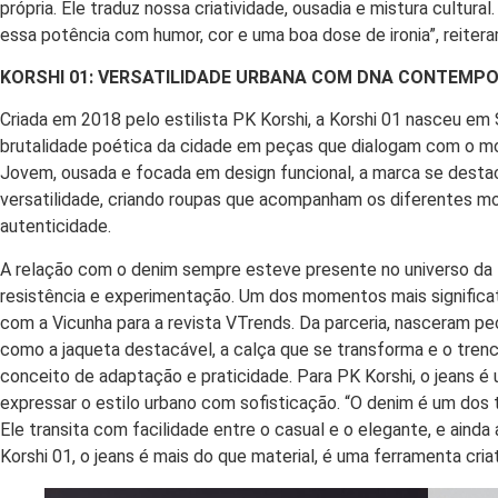
própria. Ele traduz nossa criatividade, ousadia e mistura cultura
essa potência com humor, cor e uma boa dose de ironia”, reitera
KORSHI 01: VERSATILIDADE URBANA COM DNA CONTEMP
Criada em 2018 pelo estilista PK Korshi, a Korshi 01 nasceu em
brutalidade poética da cidade em peças que dialogam com o mov
Jovem, ousada e focada em design funcional, a marca se destaca
versatilidade, criando roupas que acompanham os diferentes mo
autenticidade.
A relação com o denim sempre esteve presente no universo da
resistência e experimentação. Um dos momentos mais significati
com a Vicunha para a revista VTrends. Da parceria, nasceram p
como a jaqueta destacável, a calça que se transforma e o tre
conceito de adaptação e praticidade. Para PK Korshi, o jeans 
expressar o estilo urbano com sofisticação. “O denim é um dos 
Ele transita com facilidade entre o casual e o elegante, e aind
Korshi 01, o jeans é mais do que material, é uma ferramenta criati