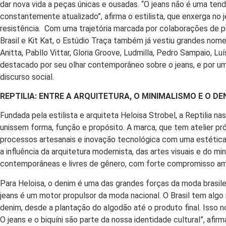
dar nova vida a peças únicas e ousadas. “O jeans não é uma tend
constantemente atualizado”, afirma o estilista, que enxerga no j
resistência. Com uma trajetória marcada por colaborações de 
Brasil e Kit Kat, o Estúdio Traça também já vestiu grandes no
Anitta, Pabllo Vittar, Gloria Groove, Ludmilla, Pedro Sampaio, L
destacado por seu olhar contemporâneo sobre o jeans, e por um 
discurso social.
REPTILIA: ENTRE A ARQUITETURA, O MINIMALISMO E O 
Fundada pela estilista e arquiteta Heloisa Strobel, a Reptilia n
unissem forma, função e propósito. A marca, que tem atelier pr
processos artesanais e inovação tecnológica com uma estética 
a influência da arquitetura modernista, das artes visuais e do 
contemporâneas e livres de gênero, com forte compromisso amb
Para Heloisa, o denim é uma das grandes forças da moda brasile
jeans é um motor propulsor da moda nacional. O Brasil tem algo 
denim, desde a plantação do algodão até o produto final. Isso
O jeans e o biquíni são parte da nossa identidade cultural”, af