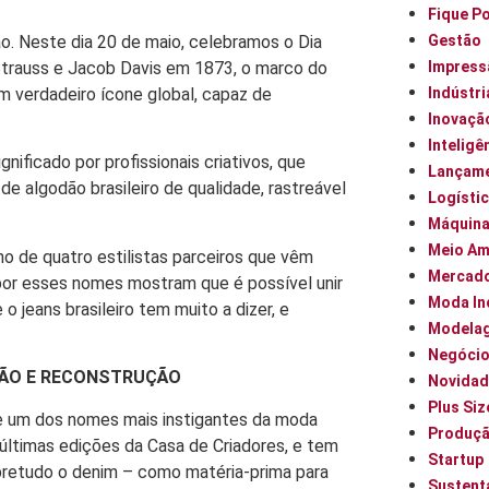
Fique P
ão. Neste dia 20 de maio, celebramos o Dia
Gestão
 Strauss e Jacob Davis em 1873, o marco do
Impress
 verdadeiro ícone global, capaz de
Indústri
Inovaçã
Inteligên
nificado por profissionais criativos, que
Lançam
 algodão brasileiro de qualidade, rastreável
Logísti
Máquin
Meio Am
o de quatro estilistas parceiros que vêm
Mercad
por esses nomes mostram que é possível unir
Moda In
 jeans brasileiro tem muito a dizer, e
Modela
Negóci
SÃO E RECONSTRUÇÃO
Novidad
Plus Siz
oje um dos nomes mais instigantes da moda
Produç
 últimas edições da Casa de Criadores, e tem
Startup
sobretudo o denim – como matéria-prima para
Sustent