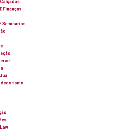
 Calçados
 E Finanças
E Seminários
ção
ue
zação
erce
ia
Atual
ndedorismo
l
ção
ões
 Law