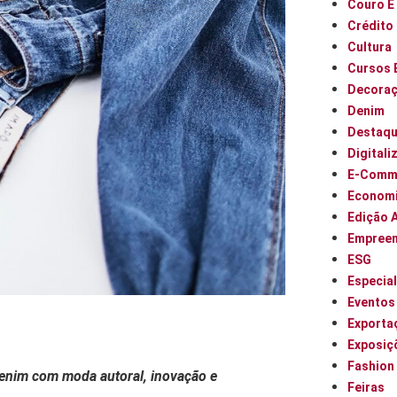
Couro E
Crédito
Cultura
Cursos 
Decora
Denim
Destaq
Digitali
E-Comm
Econom
Edição 
Empree
ESG
Especia
Eventos
Exporta
Exposiç
Fashion
denim com moda autoral, inovação e
Feiras