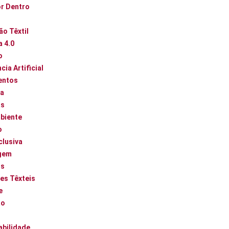
or Dentro
ão Têxtil
a 4.0
o
cia Artificial
entos
ca
as
biente
o
clusiva
gem
os
es Têxteis
e
ão
abilidade