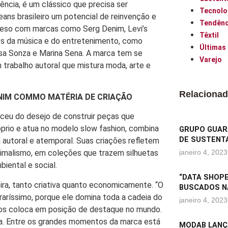
ência, é um clássico que precisa ser
Tecnolo
eans brasileiro um potencial de reinvenção e
Tendênc
peso com marcas como Serg Denim, Levi’s
Têxtil
mes da música e do entretenimento, como
Últimas
uísa Sonza e Marina Sena. A marca tem se
Varejo
trabalho autoral que mistura moda, arte e
Relaciona
DENIM COMMO MATÉRIA DE CRIAÇÃO
asceu do desejo de construir peças que
óprio e atua no modelo slow fashion, combina
GRUPO GUARA
DE SUSTENTA
autoral e atemporal. Suas criações refletem
minimalismo, em coleções que trazem silhuetas
janeiro 4, 2023
iental e social.
“DATA SHOPE
ira, tanto criativa quanto economicamente. “O
BUSCADOS N
raríssimo, porque ele domina toda a cadeia do
janeiro 4, 2023
 nos coloca em posição de destaque no mundo.
irma. Entre os grandes momentos da marca está
MODAB LANÇ