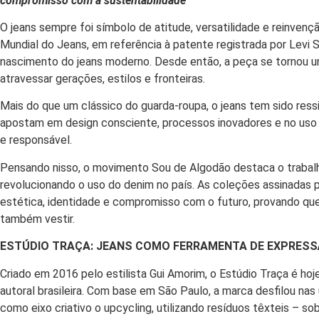
compromisso com a sustentabilidade
O jeans sempre foi símbolo de atitude, versatilidade e reinvenç
Mundial do Jeans, em referência à patente registrada por Levi
nascimento do jeans moderno. Desde então, a peça se tornou um
atravessar gerações, estilos e fronteiras.
Mais do que um clássico do guarda-roupa, o jeans tem sido ressig
apostam em design consciente, processos inovadores e no uso de
e responsável.
Pensando nisso, o movimento Sou de Algodão destaca o trabalh
revolucionando o uso do denim no país. As coleções assinadas 
estética, identidade e compromisso com o futuro, provando que o
também vestir.
ESTÚDIO TRAÇA: JEANS COMO FERRAMENTA DE EXPRES
Criado em 2016 pelo estilista Gui Amorim, o Estúdio Traça é h
autoral brasileira. Com base em São Paulo, a marca desfilou nas
como eixo criativo o upcycling, utilizando resíduos têxteis – 