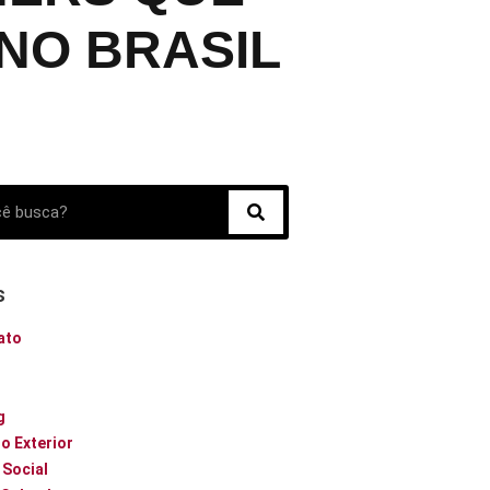
NO BRASIL
s
ato
o
g
o Exterior
 Social