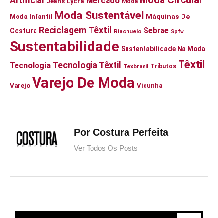
Moda Circular
Artificial
Mercado
Jeans
Lycra
Moda
Moda Sustentável
Moda Infantil
Máquinas De
Reciclagem Têxtil
Sebrae
Costura
Riachuelo
Spfw
Sustentabilidade
Sustentabilidade Na Moda
Têxtil
Tecnologia Têxtil
Tecnologia
Tributos
Texbrasil
Varejo De Moda
Varejo
Vicunha
Por Costura Perfeita
Ver Todos Os Posts