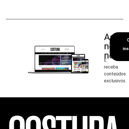
Assin
nossa
in
newsl
E
receba
conteúdos
exclusivos.