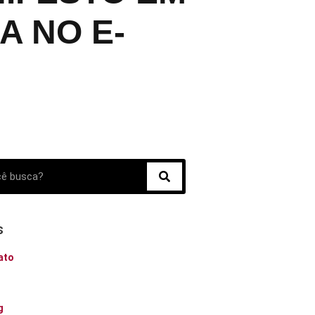
A NO E-
s
ato
o
g