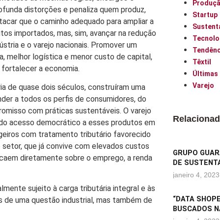
Produç
funda distorções e penaliza quem produz,
Startup
acar que o caminho adequado para ampliar a
Sustent
utos importados, mas, sim, avançar na redução
Tecnolo
ústria e o varejo nacionais. Promover um
Tendênc
, melhor logística e menor custo de capital,
Têxtil
 fortalecer a economia.
Últimas
Varejo
ória de quase dois séculos, construíram uma
ender a todos os perfis de consumidores, do
romisso com práticas sustentáveis. O varejo
Relaciona
indo acesso democrático a esses produtos em
ngeiros com tratamento tributário favorecido
o setor, que já convive com elevados custos
GRUPO GUARA
s recaem diretamente sobre o emprego, a renda
DE SUSTENTA
janeiro 4, 2023
mente sujeito à carga tributária integral e às
“DATA SHOPE
as de uma questão industrial, mas também de
BUSCADOS N