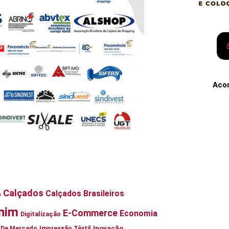
Aco
Calçados
Calçados Brasileiros
s
nim
E-Commerce
Economia
Digitalização
Inovação
ia De Mercado
Impressão Têxtil