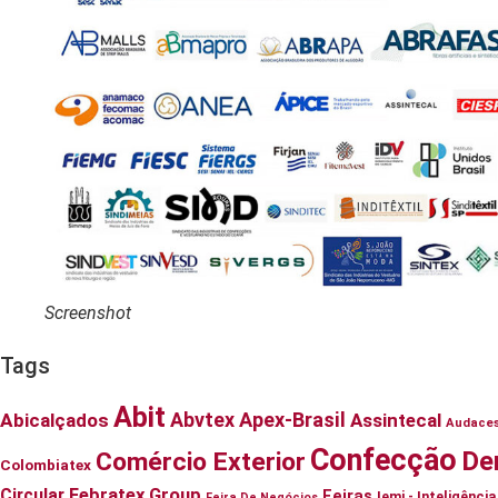
Screenshot
Tags
Abit
Abvtex
Apex-Brasil
Abicalçados
Assintecal
Audace
Confecção
De
Comércio Exterior
Colombiatex
Circular
Febratex Group
Feiras
Iemi - Inteligênc
Feira De Negócios