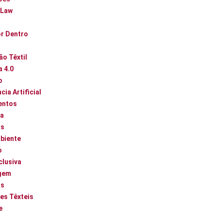
 Law
or Dentro
ão Têxtil
a 4.0
o
cia Artificial
entos
ca
as
biente
o
clusiva
gem
os
es Têxteis
e