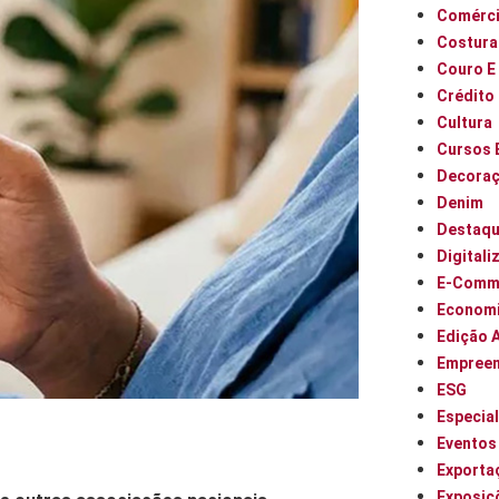
Comérci
Costura
Couro E
Crédito
Cultura
Cursos 
Decora
Denim
Destaq
Digitali
E-Comm
Econom
Edição 
Empree
ESG
Especia
Eventos
Exporta
Exposiç