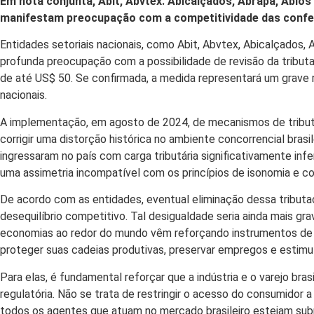
Em nota conjunta, Abit, Abvtex. Abicalçados, Abrapa, Ablo
manifestam preocupação com a competitividade das confec
Entidades setoriais nacionais, como Abit, Abvtex, Abicalçados, 
profunda preocupação com a possibilidade de revisão da tribut
de até US$ 50. Se confirmada, a medida representará um grave re
nacionais.
A implementação, em agosto de 2024, de mecanismos de trib
corrigir uma distorção histórica no ambiente concorrencial brasi
ingressaram no país com carga tributária significativamente infer
uma assimetria incompatível com os princípios de isonomia e con
De acordo com as entidades, eventual eliminação dessa tributa
desequilíbrio competitivo. Tal desigualdade seria ainda mais 
economias ao redor do mundo vêm reforçando instrumentos de de
proteger suas cadeias produtivas, preservar empregos e estimu
Para elas, é fundamental reforçar que a indústria e o varejo bra
regulatória. Não se trata de restringir o acesso do consumidor
todos os agentes que atuam no mercado brasileiro estejam su