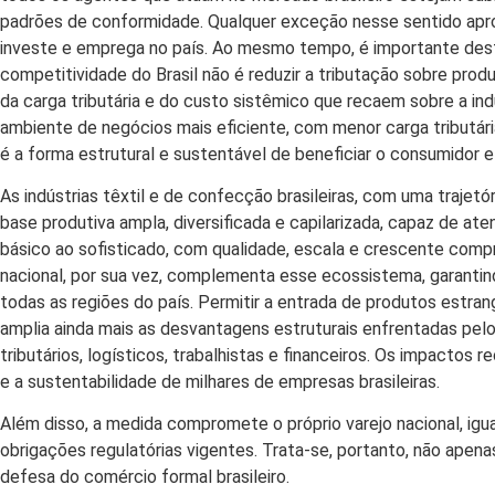
padrões de conformidade. Qualquer exceção nesse sentido apro
investe e emprega no país. Ao mesmo tempo, é importante dest
competitividade do Brasil não é reduzir a tributação sobre prod
da carga tributária e do custo sistêmico que recaem sobre a ind
ambiente de negócios mais eficiente, com menor carga tributária
é a forma estrutural e sustentável de beneficiar o consumidor e
As indústrias têxtil e de confecção brasileiras, com uma trajet
base produtiva ampla, diversificada e capilarizada, capaz de at
básico ao sofisticado, com qualidade, escala e crescente comp
nacional, por sua vez, complementa esse ecossistema, garant
todas as regiões do país. Permitir a entrada de produtos estra
amplia ainda mais as desvantagens estruturais enfrentadas pel
tributários, logísticos, trabalhistas e financeiros. Os impacto
e a sustentabilidade de milhares de empresas brasileiras.
Além disso, a medida compromete o próprio varejo nacional, igual
obrigações regulatórias vigentes. Trata-se, portanto, não apen
defesa do comércio formal brasileiro.