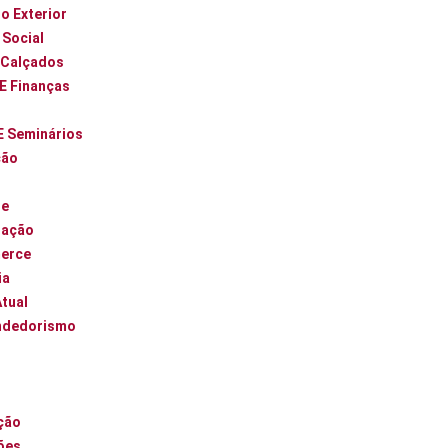
o Exterior
 Social
 Calçados
 E Finanças
E Seminários
ção
ue
zação
erce
ia
Atual
ndedorismo
l
ção
ões