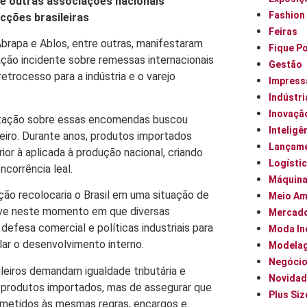
s e outras associações nacionais
Fashion
ções brasileiras
Feiras
Abrapa e Ablos, entre outras, manifestaram
Fique P
ação incidente sobre remessas internacionais
Gestão
trocesso para a indústria e o varejo
Impress
Indústri
Inovaçã
utação sobre essas encomendas buscou
Inteligên
leiro. Durante anos, produtos importados
Lançam
ior à aplicada à produção nacional, criando
Logísti
corrência leal.
Máquin
ção recolocaria o Brasil em uma situação de
Meio Am
grave neste momento em que diversas
Mercad
fesa comercial e políticas industriais para
Moda In
lar o desenvolvimento interno.
Modela
Negóci
sileiros demandam igualdade tributária e
Novidad
 a produtos importados, mas de assegurar que
Plus Siz
bmetidos às mesmas regras, encargos e