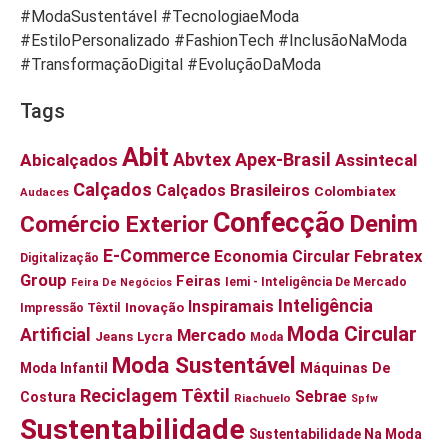
#ModaSustentável #TecnologiaeModa
#EstiloPersonalizado #FashionTech #InclusãoNaModa
#TransformaçãoDigital #EvoluçãoDaModa
Tags
Abit
Abvtex
Apex-Brasil
Abicalçados
Assintecal
Calçados
Calçados Brasileiros
Colombiatex
Audaces
Confecção
Denim
Comércio Exterior
E-Commerce
Economia Circular
Febratex
Digitalização
Group
Feiras
Iemi - Inteligência De Mercado
Feira De Negócios
Inteligência
Inspiramais
Inovação
Impressão Têxtil
Moda Circular
Artificial
Mercado
Jeans
Lycra
Moda
Moda Sustentável
Moda Infantil
Máquinas De
Reciclagem Têxtil
Sebrae
Costura
Riachuelo
Spfw
Sustentabilidade
Sustentabilidade Na Moda