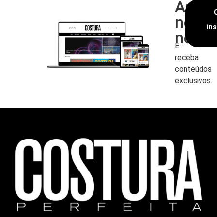
Assin
nossa
in
newsl
E
receba
conteúdos
exclusivos.