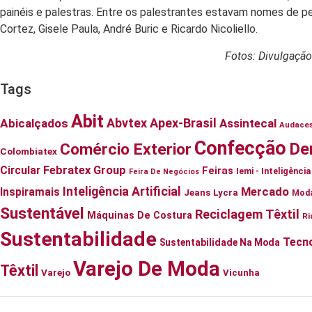
painéis e palestras. Entre os palestrantes estavam nomes de pe
Cortez, Gisele Paula, André Buric e Ricardo Nicoliello.
Fotos: Divulgação
Tags
Abit
Abvtex
Apex-Brasil
Abicalçados
Assintecal
Audace
Confecção
De
Comércio Exterior
Colombiatex
Circular
Febratex Group
Feiras
Iemi - Inteligênc
Feira De Negócios
Inteligência Artificial
Mercado
Inspiramais
Jeans
Lycra
Mod
Sustentável
Reciclagem Têxtil
Máquinas De Costura
Ri
Sustentabilidade
Tecno
Sustentabilidade Na Moda
Varejo De Moda
Têxtil
Varejo
Vicunha