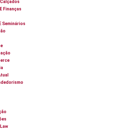
 Calçados
 E Finanças
E Seminários
ção
ue
zação
erce
ia
Atual
ndedorismo
l
ção
ões
 Law