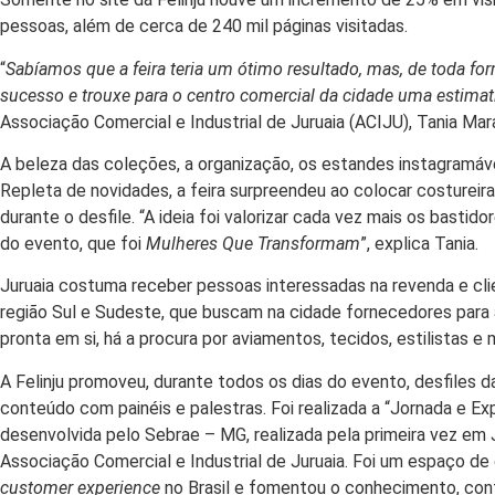
pessoas, além de cerca de 240 mil páginas visitadas.
“
Sabíamos que a feira teria um ótimo resultado, mas, de toda fo
sucesso e trouxe para o centro comercial da cidade uma estimat
Associação Comercial e Industrial de Juruaia (ACIJU), Tania M
A beleza das coleções, a organização, os estandes instagramáve
Repleta de novidades, a feira surpreendeu ao colocar costurei
durante o desfile. “A ideia foi valorizar cada vez mais os basti
do evento, que foi
Mulheres Que Transformam
”, explica Tania.
Juruaia costuma receber pessoas interessadas na revenda e cl
região Sul e Sudeste, que buscam na cidade fornecedores para 
pronta em si, há a procura por aviamentos, tecidos, estilistas
A Felinju promoveu, durante todos os dias do evento, desfiles 
conteúdo com painéis e palestras. Foi realizada a “Jornada e Ex
desenvolvida pelo Sebrae – MG, realizada pela primeira vez em 
Associação Comercial e Industrial de Juruaia. Foi um espaço de
customer experience
no Brasil e fomentou o conhecimento, c