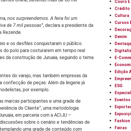
Couro E
Crédito
Cultura
rma, nos surpreendemos. A feira foi um
Cursos 
iva de 7 mil pessoas”
, declara a presidente da
Decora
ara Rezende.
Denim
is e os desfiles conquistaram o público.
Destaq
ras do polo para costurarem em tempo real
Digitali
dores da construção de Juruaia, seguindo o tema
E-Comm
Econom
Edição 
ientes do varejo, mas também empresas da
Empree
a confecção de peças. Além da lingerie já
ESG
 e modelistas, por exemplo.
Especia
Eventos
das marcas participantes e uma grade de
Exporta
periência do Cliente”, uma metodologia
Exposiç
Juruaia, em parceria com a ACIJU –
Fashion
 discussões sobre o cenário e tendências de
Feiras
ontemplando uma grade de conteúdo com