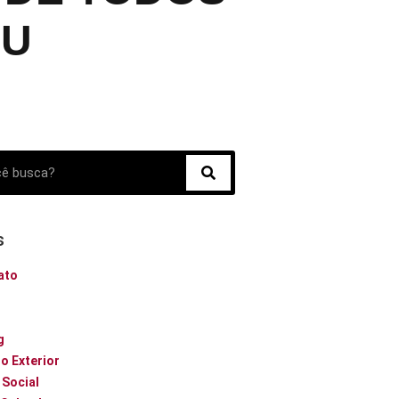
JU
s
ato
o
g
o Exterior
 Social