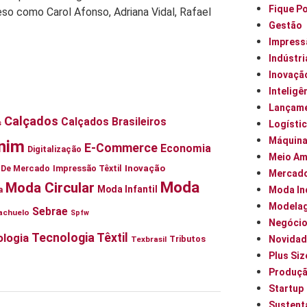
Fique P
so como Carol Afonso, Adriana Vidal, Rafael
Gestão
Impress
Indústri
Inovaçã
Inteligên
Lançam
Calçados
Calçados Brasileiros
s
Logísti
Máquin
nim
E-Commerce
Economia
Digitalização
Meio Am
Inovação
ia De Mercado
Impressão Têxtil
Mercad
Moda
Moda Circular
Moda Infantil
Moda In
a
Modela
Sebrae
achuelo
Spfw
Negóci
Tecnologia Têxtil
logia
Tributos
Novidad
Texbrasil
Plus Siz
Produç
Startup
Sustent