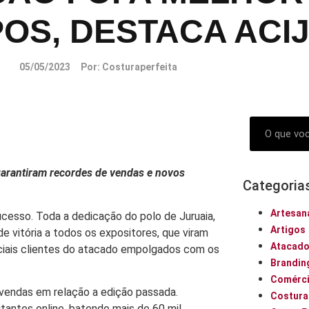
OS, DESTACA ACI
05/05/2023
Por:
Costuraperfeita
 garantiram recordes de vendas e novos
Categoria
Artesan
cesso. Toda a dedicação do polo de Juruaia,
Artigos
e vitória a todos os expositores, que viram
Atacad
ciais clientes do atacado empolgados com os
Brandin
Comérci
vendas em relação a edição passada.
Costura
tantes online, batendo mais de 60 mil