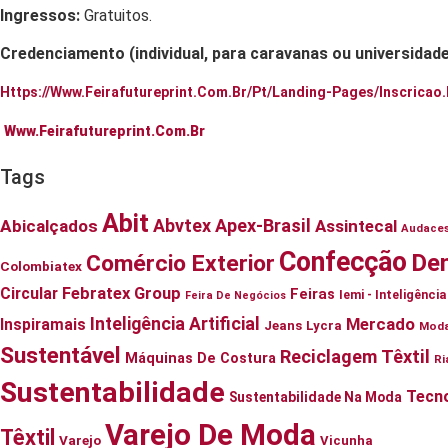
Ingressos:
Gratuitos.
Credenciamento (individual, para caravanas ou universidade
Https://www.feirafutureprint.com.br/pt/landing-Pages/inscricao
Www.feirafutureprint.com.br
Tags
Abit
Abvtex
Apex-Brasil
Abicalçados
Assintecal
Audace
Confecção
De
Comércio Exterior
Colombiatex
Circular
Febratex Group
Feiras
Iemi - Inteligênc
Feira De Negócios
Inteligência Artificial
Mercado
Inspiramais
Jeans
Lycra
Mod
Sustentável
Reciclagem Têxtil
Máquinas De Costura
Ri
Sustentabilidade
Tecno
Sustentabilidade Na Moda
Varejo De Moda
Têxtil
Varejo
Vicunha