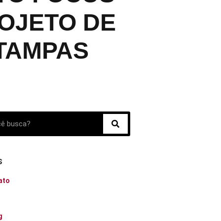
ROJETO DE
STAMPAS
s
ato
o
g