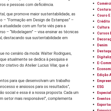
Comérci
gros e pessoas com deficiência.
Costura
tal, que promove maior sustentabilidade, as
Couro E
urso – “Formação em Design de Estampas” –
Crédito
a atualidade com um forte viés para a
Cultura
urso – “Modelagem” – visa ensinar as técnicas
Cursos 
al, destacando sua sustentabilidade em
Decora
Denim
Destaq
e no cenário da moda: Walter Rodrigues,
Digitali
que atualmente se dedica à pesquisa e
E-Comm
r criativo do Atelier Lucius Vilar, que é
Econom
Edição 
lentos para que desenvolvam um trabalho
Empree
ocesso e ansiosos para os resultados”,
ESG
lusão social e essa é a nossa proposta. Cada um
Especia
um setor mais responsável”, complementa
Eventos
Exporta
Exposiç