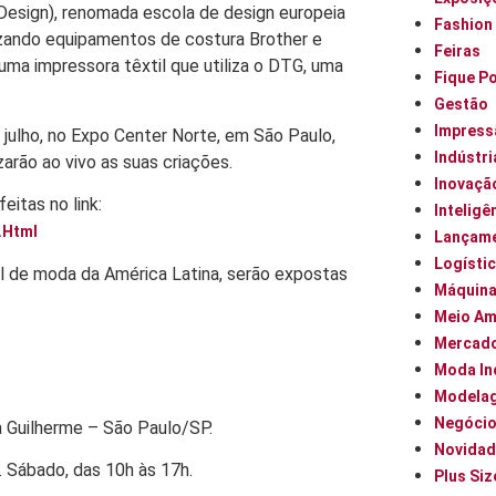
 Design), renomada escola de design europeia
Fashion
izando equipamentos de costura Brother e
Feiras
ma impressora têxtil que utiliza o DTG, uma
Fique P
Gestão
Impress
e julho, no Expo Center Norte, em São Paulo,
Indústri
zarão ao vivo as suas criações.
Inovaçã
eitas no link:
Inteligên
.html
Lançam
Logísti
il de moda da América Latina, serão expostas
Máquin
Meio Am
Mercad
Moda In
Modela
Negóci
a Guilherme – São Paulo/SP.
Novidad
. Sábado, das 10h às 17h.
Plus Siz