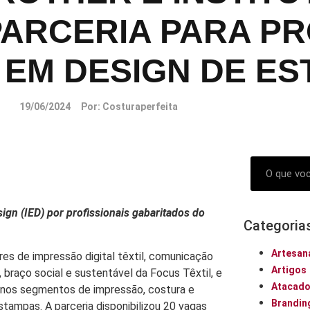
PARCERIA PARA P
 EM DESIGN DE E
19/06/2024
Por:
Costuraperfeita
ign (IED) por profissionais gabaritados do
Categoria
Artesan
res de impressão digital têxtil, comunicação
Artigos
l, braço social e sustentável da Focus Têxtil, e
Atacad
o nos segmentos de impressão, costura e
Brandin
tampas. A parceria disponibilizou 20 vagas