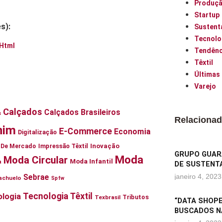
Produç
Startup
s):
Sustent
Tecnolo
.html
Tendênc
Têxtil
Últimas
Varejo
Calçados
Calçados Brasileiros
s
Relaciona
nim
E-Commerce
Economia
Digitalização
ia De Mercado
Impressão Têxtil
Inovação
GRUPO GUARA
Moda
Moda Circular
Moda Infantil
a
DE SUSTENTA
janeiro 4, 2023
Sebrae
achuelo
Spfw
Tecnologia Têxtil
logia
Tributos
Texbrasil
“DATA SHOPE
BUSCADOS N