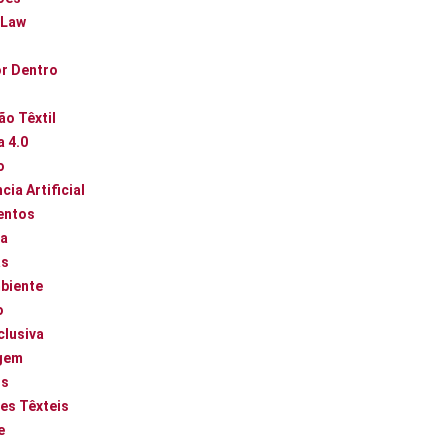
 Law
or Dentro
ão Têxtil
a 4.0
o
cia Artificial
entos
ca
as
biente
o
clusiva
gem
os
es Têxteis
e