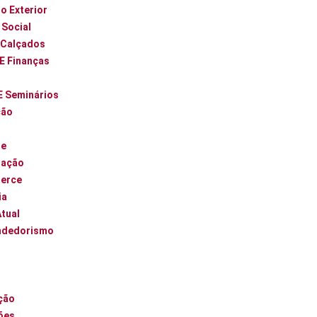
o Exterior
 Social
 Calçados
 E Finanças
E Seminários
ção
ue
zação
erce
ia
Atual
ndedorismo
l
ção
ões