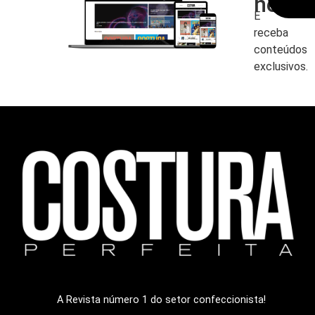
newsl
E
receba
conteúdos
exclusivos.
A Revista número 1 do setor confeccionista!