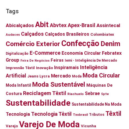
Tags
Abit
Abvtex
Apex-Brasil
Abicalçados
Assintecal
Calçados
Calçados Brasileiros
Colombiatex
Audaces
Confecção
Denim
Comércio Exterior
E-Commerce
Economia Circular
Febratex
Digitalização
Group
Feiras
Iemi - Inteligência De Mercado
Feira De Negócios
Inteligência
Inspiramais
Inovação
Impressão Têxtil
Moda Circular
Artificial
Mercado
Jeans
Lycra
Moda
Moda Sustentável
Moda Infantil
Máquinas De
Reciclagem Têxtil
Sebrae
Costura
Riachuelo
Spfw
Sustentabilidade
Sustentabilidade Na Moda
Têxtil
Tecnologia Têxtil
Tecnologia
Tributos
Texbrasil
Varejo De Moda
Varejo
Vicunha