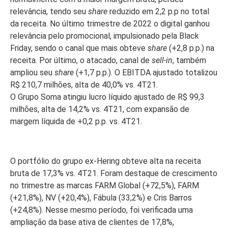
relevância, tendo seu
share
reduzido em 2,2 p.p no total
da receita. No último trimestre de 2022 o digital ganhou
relevância pelo promocional, impulsionado pela Black
Friday, sendo o canal que mais obteve
share
(+2,8 p.p.) na
receita. Por último, o atacado, canal de
sell-in
, também
ampliou seu
share
(+1,7 p.p.). O EBITDA ajustado totalizou
R$ 210,7 milhões, alta de 40,0% vs. 4T21.
O Grupo Soma atingiu lucro líquido ajustado de R$ 99,3
milhões, alta de 14,2% vs. 4T21, com expansão de
margem líquida de +0,2 p.p. vs. 4T21.
O portfólio do grupo ex-Hering obteve alta na receita
bruta de 17,3% vs. 4T21. Foram destaque de crescimento
no trimestre as marcas FARM Global (+72,5%), FARM
(+21,8%), NV (+20,4%), Fábula (33,2%) e Cris Barros
(+24,8%). Nesse mesmo período, foi verificada uma
ampliação da base ativa de clientes de 17,8%,