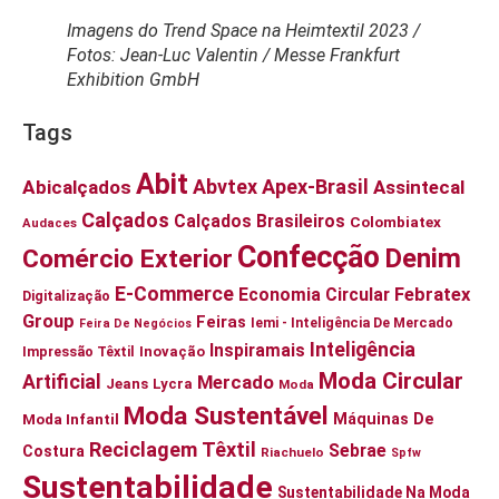
Imagens do Trend Space na Heimtextil 2023 /
Fotos: Jean-Luc Valentin / Messe Frankfurt
Exhibition GmbH
Tags
Abit
Abvtex
Apex-Brasil
Abicalçados
Assintecal
Calçados
Calçados Brasileiros
Colombiatex
Audaces
Confecção
Denim
Comércio Exterior
E-Commerce
Economia Circular
Febratex
Digitalização
Group
Feiras
Iemi - Inteligência De Mercado
Feira De Negócios
Inteligência
Inspiramais
Impressão Têxtil
Inovação
Moda Circular
Artificial
Mercado
Jeans
Lycra
Moda
Moda Sustentável
Moda Infantil
Máquinas De
Reciclagem Têxtil
Sebrae
Costura
Riachuelo
Spfw
Sustentabilidade
Sustentabilidade Na Moda