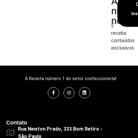
Assin
nossa
in
newsl
E
receba
conteúdos
exclusivos.
A Revista número 1 do setor confeccionista!
Contato
Rua Newton Prado, 333 Bom Retiro -
São Paulo