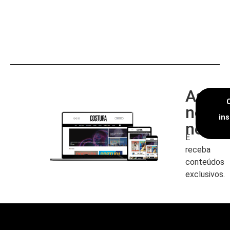
Assin
nossa
in
newsl
E
receba
conteúdos
exclusivos.