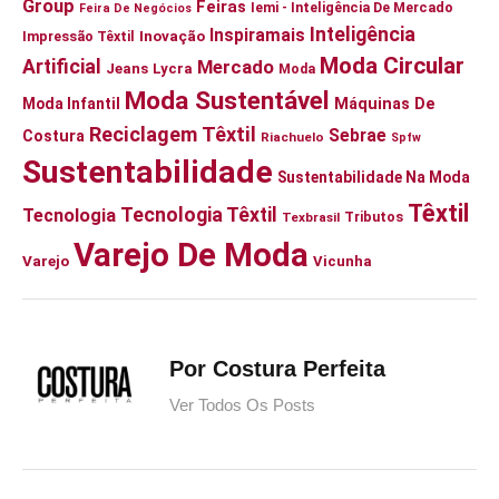
Group
Feiras
Iemi - Inteligência De Mercado
Feira De Negócios
Inteligência
Inspiramais
Inovação
Impressão Têxtil
Moda Circular
Artificial
Mercado
Jeans
Lycra
Moda
Moda Sustentável
Moda Infantil
Máquinas De
Reciclagem Têxtil
Sebrae
Costura
Riachuelo
Spfw
Sustentabilidade
Sustentabilidade Na Moda
Têxtil
Tecnologia Têxtil
Tecnologia
Tributos
Texbrasil
Varejo De Moda
Varejo
Vicunha
Por Costura Perfeita
Ver Todos Os Posts