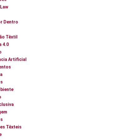
 Law
or Dentro
ão Têxtil
a 4.0
o
cia Artificial
entos
ca
as
biente
o
clusiva
gem
os
es Têxteis
e