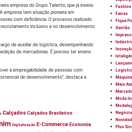
meira empresa do Grupo Talento, que já inseriu
Fashion
. A empresa tem atuação pioneira em
Feiras
ssoas com deficiência. O processo realizado
Fique P
m recrutamento inclusivo e no desenvolvimento
Gestão
Impress
Indústri
argo de auxiliar de logística, desempenhando
Inovaçã
dição de mercadorias. É preciso ter ensino
Inteligên
Lançam
omover a empregabilidade de pessoas com
Logísti
potencial de desenvolvimento”, destaca a
Máquin
Meio Am
Mercad
Moda In
Modela
Calçados
Calçados Brasileiros
Negóci
s
Novidad
nim
E-Commerce
Economia
Digitalização
Plus Siz