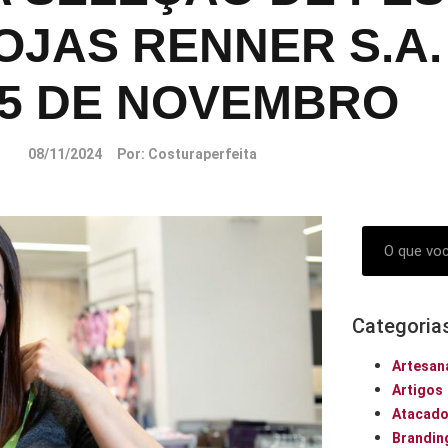
LOJAS RENNER S.A
15 DE NOVEMBRO
08/11/2024
Por:
Costuraperfeita
Categoria
Artesan
Artigos
Atacad
Brandin