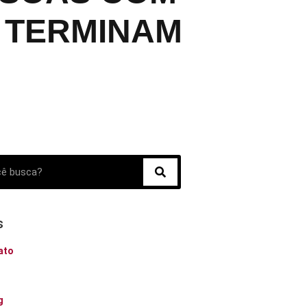
. TERMINAM
s
ato
o
g