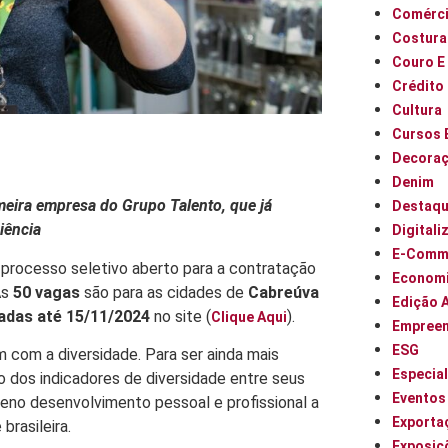
Comérci
Costura
Couro E
Crédito
Cultura
Cursos 
Decora
Denim
imeira empresa do Grupo Talento, que já
Destaq
iência
Digitali
E-Comm
m processo seletivo aberto para a contratação
Econom
As
50 vagas
são para as cidades de
Cabreúva
Edição 
zadas
até 15/11/2024
no site (
).
Clique Aqui
Empree
ESG
 com a diversidade. Para ser ainda mais
Especia
o dos indicadores de diversidade entre seus
Eventos
eno desenvolvimento pessoal e profissional a
Exporta
brasileira.
Exposiç