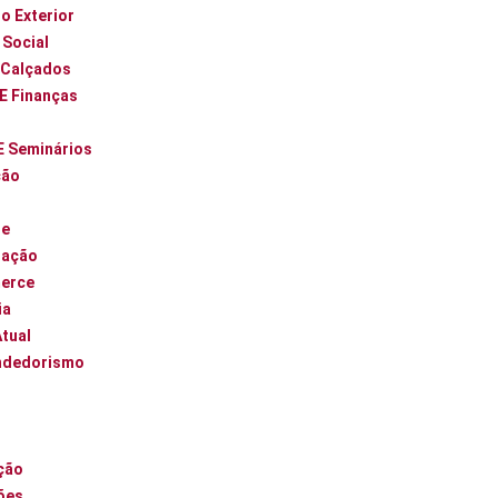
o Exterior
 Social
 Calçados
 E Finanças
E Seminários
ção
ue
zação
erce
ia
Atual
ndedorismo
l
ção
ões