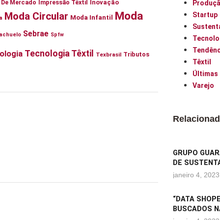
ia De Mercado
Impressão Têxtil
Inovação
Produç
Moda
Moda Circular
Startup
Moda Infantil
a
Sustent
Sebrae
achuelo
Spfw
Tecnolo
Tendênc
Tecnologia Têxtil
ologia
Tributos
Texbrasil
Têxtil
Últimas
Varejo
Relaciona
GRUPO GUARA
DE SUSTENTA
janeiro 4, 2023
“DATA SHOPE
BUSCADOS N