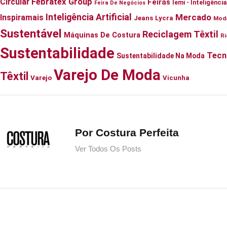
Febratex Group
Circular
Feiras
Iemi - Inteligênc
Feira De Negócios
Inteligência Artificial
Mercado
Inspiramais
Jeans
Lycra
Mod
Sustentável
Reciclagem Têxtil
Máquinas De Costura
Ri
Sustentabilidade
Tecn
Sustentabilidade Na Moda
Varejo De Moda
Têxtil
Varejo
Vicunha
Por Costura Perfeita
Ver Todos Os Posts