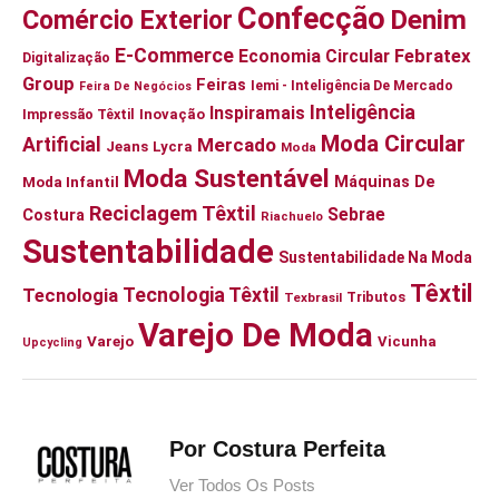
Confecção
Denim
Comércio Exterior
E-Commerce
Febratex
Economia Circular
Digitalização
Group
Feiras
Iemi - Inteligência De Mercado
Feira De Negócios
Inteligência
Inspiramais
Impressão Têxtil
Inovação
Moda Circular
Artificial
Mercado
Jeans
Lycra
Moda
Moda Sustentável
Moda Infantil
Máquinas De
Reciclagem Têxtil
Sebrae
Costura
Riachuelo
Sustentabilidade
Sustentabilidade Na Moda
Têxtil
Tecnologia Têxtil
Tecnologia
Tributos
Texbrasil
Varejo De Moda
Varejo
Vicunha
Upcycling
Por Costura Perfeita
Ver Todos Os Posts