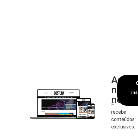
Assin
nossa
in
newsl
E
receba
conteúdos
exclusivos.