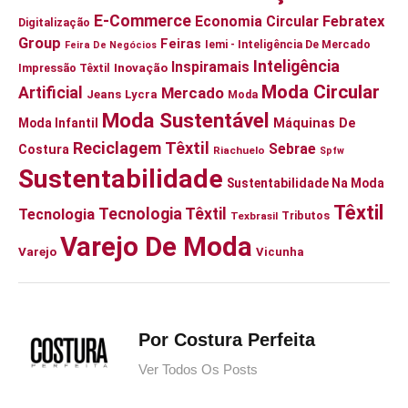
E-Commerce
Economia Circular
Febratex
Digitalização
Group
Feiras
Iemi - Inteligência De Mercado
Feira De Negócios
Inteligência
Inspiramais
Inovação
Impressão Têxtil
Moda Circular
Artificial
Mercado
Jeans
Lycra
Moda
Moda Sustentável
Moda Infantil
Máquinas De
Reciclagem Têxtil
Sebrae
Costura
Riachuelo
Spfw
Sustentabilidade
Sustentabilidade Na Moda
Têxtil
Tecnologia Têxtil
Tecnologia
Tributos
Texbrasil
Varejo De Moda
Varejo
Vicunha
Por Costura Perfeita
Ver Todos Os Posts