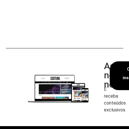
Assin
nossa
in
newsl
E
receba
conteúdos
exclusivos.