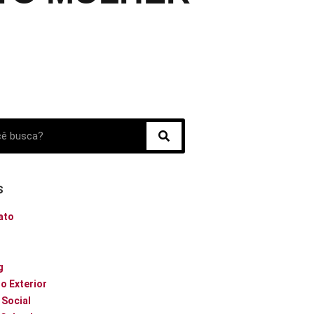
s
ato
o
g
o Exterior
 Social