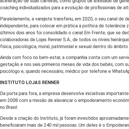
aceleração de suas carreiras, como grupos de afinidade de gên
coaching individualizados para a evolução de profissionais de alt
Paralelamente, a varejista transferiu, em 2020, o seu canal de 
independente, para colocar em prática a política de tolerância
últimos dois anos foi consolidado o canal Em Frente, que se ded
colaboradoras da Lojas Renner S.A., de todos os níveis hierárqui
física, psicológica, moral, patrimonial e sexual dentro do âmbito i
Ainda com foco no bem-estar, a companhia conta com um serviç
gestação e nos seis primeiros meses de vida dos bebês, com su
psicólogo e, quando necessário, médico por telefone e WhatsApp
INSTITUTO LOJAS RENNER
Da porta para fora, a empresa desenvolve iniciativas importante
em 2008 com a missão de alavancar o empoderamento econômic
no Brasil.
Desde a criação do Instituto, já foram investidos aproximadam
beneficiaram mais de 240 mil pessoas. Um deles é o Empoderand