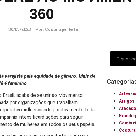
360
30/03/2023
Por:
Costuraperfeita
a varejista pela equidade de gênero. Mais de
Categoria
á é feminino
Artesan
o Brasil, acaba de se unir ao Movimento
Artigos
mada por organizações que trabalham
Atacad
orporativo, influenciando positivamente toda
Brandin
panhia intensificará ações para seguir
Comérci
mento de mulheres em todos os seus papéis.
Costura
uvidas, apoiadas e respeitadas, para que