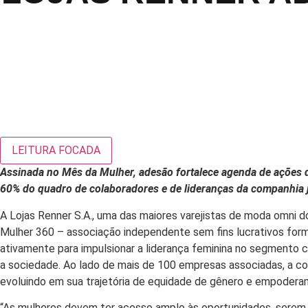
LEITURA FOCADA
Assinada no Mês da Mulher, adesão fortalece agenda de ações d
60% do quadro de colaboradores e de lideranças da companhia j
A Lojas Renner S.A., uma das maiores varejistas de moda omni d
Mulher 360 – associação independente sem fins lucrativos for
ativamente para impulsionar a liderança feminina no segmento c
a sociedade. Ao lado de mais de 100 empresas associadas, a com
evoluindo em sua trajetória de equidade de gênero e empodera
“As mulheres devem ter acesso amplo às oportunidades, serem o