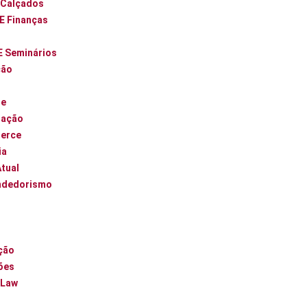
 Calçados
 E Finanças
E Seminários
ção
ue
zação
erce
ia
Atual
ndedorismo
l
ção
ões
 Law