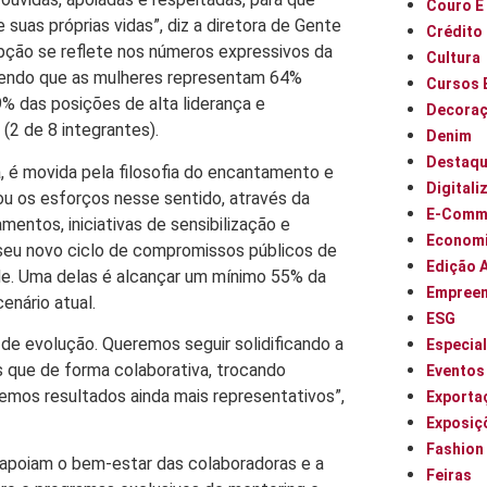
Couro E
as próprias vidas”, diz a diretora de Gente
Crédito
epção se reflete nos números expressivos da
Cultura
 sendo que as mulheres representam 64%
Cursos 
 das posições de alta liderança e
Decora
2 de 8 integrantes).
Denim
Destaq
, é movida pela filosofia do encantamento e
Digitali
ou os esforços nesse sentido, através da
E-Comm
entos, iniciativas de sensibilização e
Econom
 seu novo ciclo de compromissos públicos de
Edição 
ade. Uma delas é alcançar um mínimo 55% da
Empree
enário atual.
ESG
de evolução. Queremos seguir solidificando a
Especia
 que de forma colaborativa, trocando
Eventos
emos resultados ainda mais representativos”,
Exporta
Exposiç
Fashion
apoiam o bem-estar das colaboradoras e a
Feiras