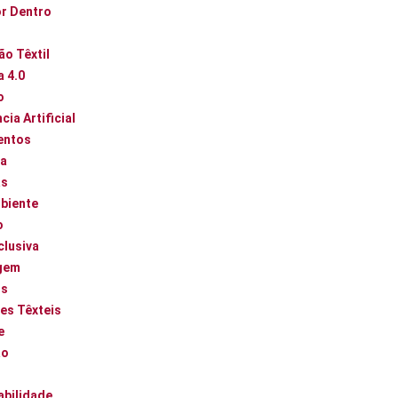
or Dentro
ão Têxtil
a 4.0
o
cia Artificial
entos
ca
as
biente
o
clusiva
gem
os
es Têxteis
e
ão
abilidade