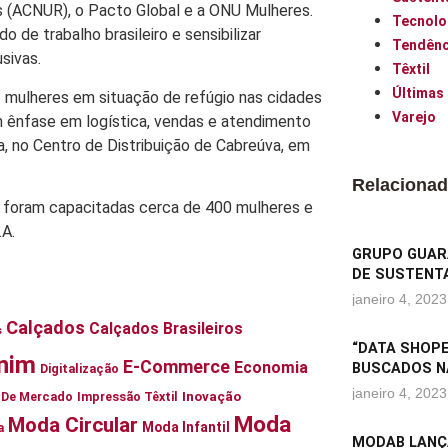
 (ACNUR), o Pacto Global e a ONU Mulheres.
Tecnolo
 de trabalho brasileiro e sensibilizar
Tendênc
sivas.
Têxtil
Últimas
 mulheres em situação de refúgio nas cidades
Varejo
om ênfase em logística, vendas e atendimento
a, no Centro de Distribuição de Cabreúva, em
Relaciona
á foram capacitadas cerca de 400 mulheres e
.A.
GRUPO GUARA
DE SUSTENTA
janeiro 4, 2023
Calçados
Calçados Brasileiros
s
“DATA SHOPE
nim
E-Commerce
Economia
BUSCADOS N
Digitalização
janeiro 4, 2023
Inovação
ia De Mercado
Impressão Têxtil
Moda
Moda Circular
Moda Infantil
a
MODAB LANÇ