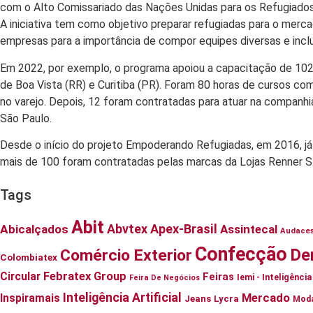
com o Alto Comissariado das Nações Unidas para os Refugiados
A iniciativa tem como objetivo preparar refugiadas para o mercado
empresas para a importância de compor equipes diversas e inclu
Em 2022, por exemplo, o programa apoiou a capacitação de 102
de Boa Vista (RR) e Curitiba (PR). Foram 80 horas de cursos c
no varejo. Depois, 12 foram contratadas para atuar na companhi
São Paulo.
Desde o início do projeto Empoderando Refugiadas, em 2016, j
mais de 100 foram contratadas pelas marcas da Lojas Renner S
Tags
Abit
Abvtex
Apex-Brasil
Abicalçados
Assintecal
Audace
Confecção
De
Comércio Exterior
Colombiatex
Circular
Febratex Group
Feiras
Iemi - Inteligênc
Feira De Negócios
Inteligência Artificial
Mercado
Inspiramais
Jeans
Lycra
Mod