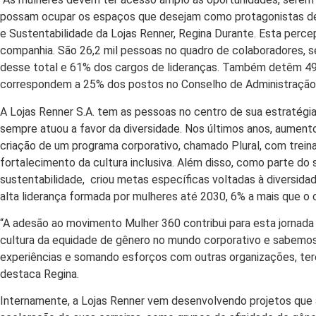
possam ocupar os espaços que desejam como protagonistas de su
e Sustentabilidade da Lojas Renner, Regina Durante. Esta perc
companhia. São 26,2 mil pessoas no quadro de colaboradores,
desse total e 61% dos cargos de lideranças. Também detêm 49%
correspondem a 25% dos postos no Conselho de Administração (
A Lojas Renner S.A. tem as pessoas no centro de sua estratégia
sempre atuou a favor da diversidade. Nos últimos anos, aument
criação de um programa corporativo, chamado Plural, com treinam
fortalecimento da cultura inclusiva. Além disso, como parte do
sustentabilidade, criou metas específicas voltadas à diversid
alta liderança formada por mulheres até 2030, 6% a mais que o c
“A adesão ao movimento Mulher 360 contribui para esta jornada 
cultura da equidade de gênero no mundo corporativo e sabemos
experiências e somando esforços com outras organizações, ter
destaca Regina.
Internamente, a Lojas Renner vem desenvolvendo projetos que 