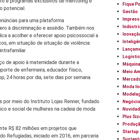
ero e programas exclusivos de mentoring e
Fique P
o potencial.
Gestão
Impress
denúncias para uma plataforma
Indústri
 zero à discriminação e assédio. Também nos
Inovaçã
ica a acolher e oferecer apoio psicossocial a
Inteligên
cos, em situação de situação de violência
Lançam
ntrafamiliar.
Logísti
o de apoio à maternidade durante a
Máquin
porte de enfermeira, educador físico,
Meio Am
, 24 horas por dia, sete dias por semana.
Mercad
Moda In
Modela
s por meio do Instituto Lojas Renner, fundado
Negóci
o e social de mulheres na cadeia de moda
Novidad
Plus Siz
Produç
ente R$ 82 milhões em projetos que
Startup
o Refugiadas, iniciado em 2016, em parceria
Sustent