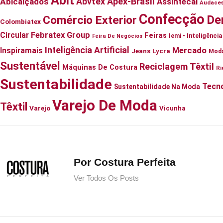
Abit
Abvtex
Apex-Brasil
Abicalçados
Assintecal
Audace
Confecção
De
Comércio Exterior
Colombiatex
Circular
Febratex Group
Feiras
Iemi - Inteligênc
Feira De Negócios
Inteligência Artificial
Mercado
Inspiramais
Jeans
Lycra
Mod
Sustentável
Reciclagem Têxtil
Máquinas De Costura
Ri
Sustentabilidade
Tecno
Sustentabilidade Na Moda
Varejo De Moda
Têxtil
Varejo
Vicunha
Por Costura Perfeita
Ver Todos Os Posts