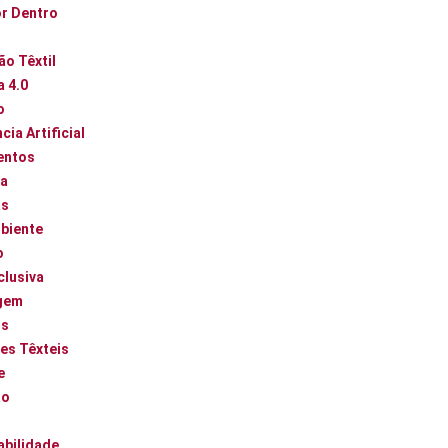
or Dentro
ão Têxtil
a 4.0
o
cia Artificial
entos
ca
as
biente
o
clusiva
gem
os
es Têxteis
e
ão
abilidade