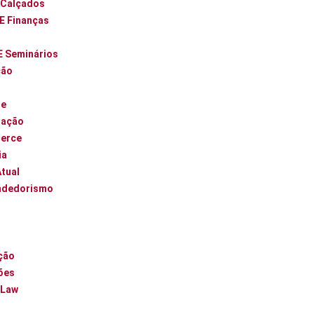
 Calçados
 E Finanças
E Seminários
ção
ue
zação
erce
ia
Atual
ndedorismo
l
ção
ões
 Law