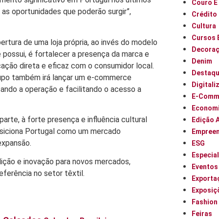
Couro E
s oportunidades que poderão surgir”,
Crédito
Cultura
Cursos 
ertura de uma loja própria, ao invés do modelo
Decora
e possui, é fortalecer a presença da marca e
Denim
ção direta e eficaz com o consumidor local.
Destaq
 Lupo também irá lançar um e-commerce
Digitali
ndo a operação e facilitando o acesso a
E-Comm
Econom
rte, à forte presença e influência cultural
Edição 
posiciona Portugal como um mercado
Empree
expansão.
ESG
Especia
dição e inovação para novos mercados,
Eventos
erência no setor têxtil.
Exporta
Exposiç
Fashion
Feiras