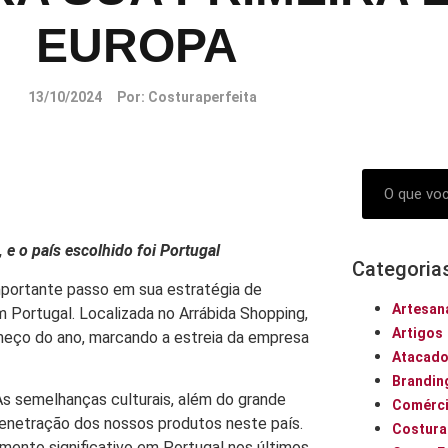
EUROPA
13/10/2024
Por:
Costuraperfeita
, e o país escolhido foi Portugal
Categoria
importante passo em sua estratégia de
Artesan
m Portugal. Localizada no Arrábida Shopping,
Artigos
começo do ano, marcando a estreia da empresa
Atacad
Brandin
s semelhanças culturais, além do grande
Comérci
a penetração dos nossos produtos neste país.
Costura
mento significativo em Portugal nos últimos