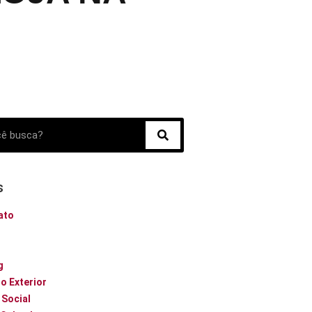
s
ato
o
g
o Exterior
 Social