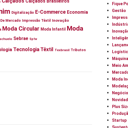
Calçados
Calçados Brasileiros
s
Fique P
nim
Gestão
E-Commerce
Economia
Digitalização
Impress
Inovação
ia De Mercado
Impressão Têxtil
Indústri
Moda
Moda Circular
Moda Infantil
a
Inovaçã
Inteligên
Sebrae
achuelo
Spfw
Lançam
Tecnologia Têxtil
logia
Tributos
Texbrasil
Logísti
Máquin
Meio Am
Mercad
Moda In
Modela
Negóci
Novidad
Plus Siz
Produç
Startup
Sustent