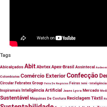
Tags
Abit
Abvtex
Apex-Brasil
Abicalçados
Assintecal
Audace
Confecção
De
Comércio Exterior
Colombiatex
Circular
Febratex Group
Feiras
Iemi - Inteligênc
Feira De Negócios
Inteligência Artificial
Mercado
Inspiramais
Jeans
Lycra
Mod
Sustentável
Reciclagem Têxtil
Máquinas De Costura
Ri
Sustentabilidade