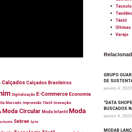
Tecnolo
Tendênc
Têxtil
Últimas
Varejo
Relaciona
GRUPO GUARA
DE SUSTENTA
Calçados
Calçados Brasileiros
s
janeiro 4, 2023
nim
E-Commerce
Economia
Digitalização
Inovação
“DATA SHOPE
ia De Mercado
Impressão Têxtil
BUSCADOS N
Moda
Moda Circular
Moda Infantil
a
janeiro 4, 2023
Sebrae
achuelo
Spfw
MODAB LANÇ