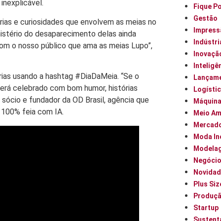
inexplicável.
Fique P
Gestão
ias e curiosidades que envolvem as meias no
Impress
mistério do desaparecimento delas ainda
Indústri
com o nosso público que ama as meias Lupo”,
Inovaçã
Inteligên
rias usando a hashtag #DiaDaMeia. “Se o
Lançam
 será celebrado com bom humor, histórias
Logísti
 sócio e fundador da OD Brasil, agência que
Máquin
 100% feia com IA.
Meio Am
Mercad
Moda In
Modela
Negóci
Novidad
Plus Siz
Produç
Startup
Sustent