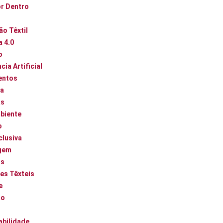
or Dentro
ão Têxtil
a 4.0
o
cia Artificial
entos
ca
as
biente
o
clusiva
gem
os
es Têxteis
e
ão
abilidade