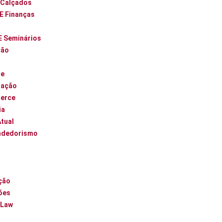
 Calçados
 E Finanças
E Seminários
ção
ue
zação
erce
ia
Atual
ndedorismo
l
ção
ões
 Law