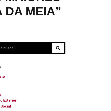
A DA MEIA”
s
ato
o
g
o Exterior
 Social