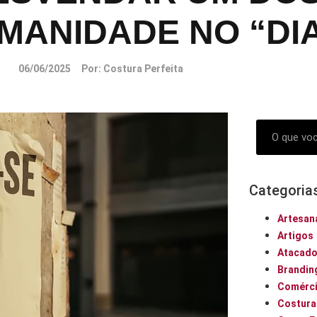
MANIDADE NO “DI
06/06/2025
Por:
Costura Perfeita
Categoria
Artesan
Artigos
Atacad
Brandin
Comérci
Costura