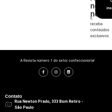
nossa
in
newsl
E
receba
conteúdos
exclusivos.
A Revista número 1 do setor confeccionista!
Contato
Rua Newton Prado, 333 Bom Retiro -
São Paulo