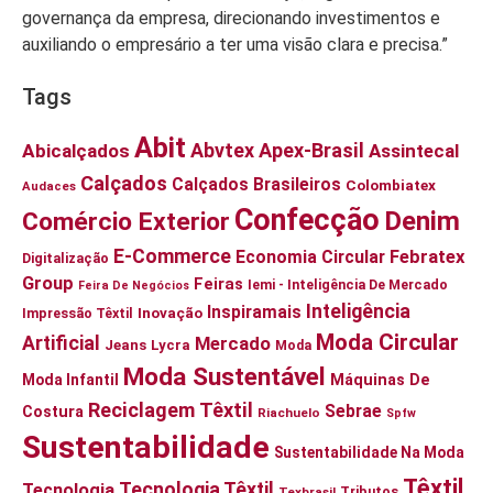
governança da empresa, direcionando investimentos e
auxiliando o empresário a ter uma visão clara e precisa.”
Tags
Abit
Abvtex
Apex-Brasil
Abicalçados
Assintecal
Calçados
Calçados Brasileiros
Colombiatex
Audaces
Confecção
Denim
Comércio Exterior
E-Commerce
Economia Circular
Febratex
Digitalização
Group
Feiras
Iemi - Inteligência De Mercado
Feira De Negócios
Inteligência
Inspiramais
Inovação
Impressão Têxtil
Moda Circular
Artificial
Mercado
Jeans
Lycra
Moda
Moda Sustentável
Moda Infantil
Máquinas De
Reciclagem Têxtil
Sebrae
Costura
Riachuelo
Spfw
Sustentabilidade
Sustentabilidade Na Moda
Têxtil
Tecnologia Têxtil
Tecnologia
Tributos
Texbrasil