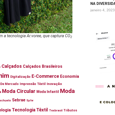
NA DIVERSID
janeiro 4, 2023
 a tecnologia Ar.voree, que captura CO
2
Calçados
Calçados Brasileiros
s
nim
E-Commerce
Economia
Digitalização
Inovação
ia De Mercado
Impressão Têxtil
Moda
Moda Circular
Moda Infantil
a
Sebrae
achuelo
Spfw
Tecnologia Têxtil
logia
Tributos
Texbrasil