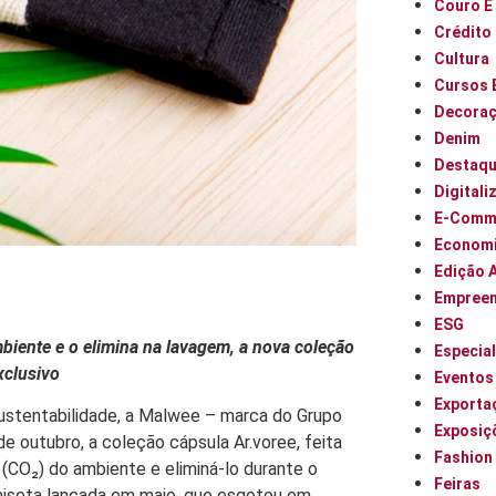
Couro E
Crédito
Cultura
Cursos 
Decora
Denim
Destaq
Digitali
E-Comm
Econom
Edição 
Empree
ESG
iente e o elimina na lavagem, a nova coleção
Especia
xclusivo
Eventos
Exporta
sustentabilidade, a Malwee – marca do Grupo
Exposiç
e outubro, a coleção cápsula Ar.voree, feita
Fashion
 (CO₂) do ambiente e eliminá-lo durante o
Feiras
miseta lançada em maio, que esgotou em