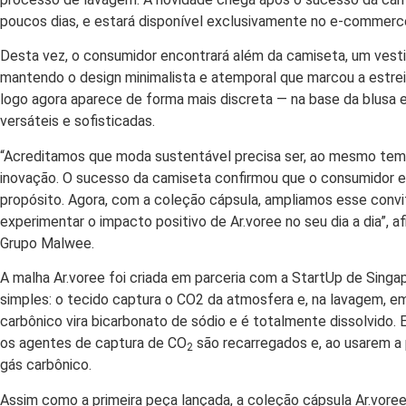
poucos dias, e estará disponível exclusivamente no e-commerce
Desta vez, o consumidor encontrará além da camiseta, um vesti
mantendo o design minimalista e atemporal que marcou a estrei
logo agora aparece de forma mais discreta — na base da blusa 
versáteis e sofisticadas.
“Acreditamos que moda sustentável precisa ser, ao mesmo temp
inovação. O sucesso da camiseta confirmou que o consumidor e
propósito. Agora, com a coleção cápsula, ampliamos esse conv
experimentar o impacto positivo de Ar.voree no seu dia a dia”, a
Grupo Malwee.
A malha Ar.voree foi criada em parceria com a StartUp de Singa
simples: o tecido captura o CO2 da atmosfera e, na lavagem, e
carbônico vira bicarbonato de sódio e é totalmente dissolvido
os agentes de captura de CO
são recarregados e, ao usarem a
2
gás carbônico.
Assim como a primeira peça lançada, a coleção cápsula Ar.vor