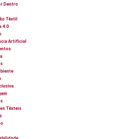
or Dentro
ão Têxtil
a 4.0
o
cia Artificial
entos
ca
as
biente
o
clusiva
gem
os
es Têxteis
e
ão
abilidade