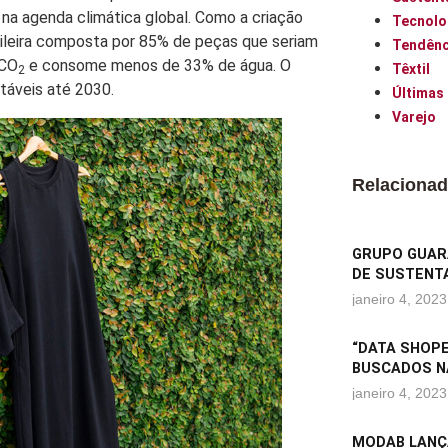
na agenda climática global. Como a criação
Tecnolo
asileira composta por 85% de peças que seriam
Tendênc
 CO
e consome menos de 33% de água. O
Têxtil
2
táveis até 2030.
Últimas
Varejo
Relaciona
GRUPO GUARA
DE SUSTENTA
janeiro 4, 2023
“DATA SHOPE
BUSCADOS N
janeiro 4, 2023
MODAB LANÇ