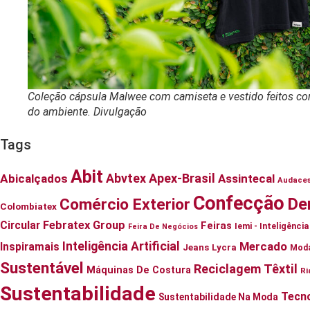
Coleção cápsula Malwee com camiseta e vestido feitos com
do ambiente. Divulgação
Tags
Abit
Abvtex
Apex-Brasil
Abicalçados
Assintecal
Audace
Confecção
De
Comércio Exterior
Colombiatex
Circular
Febratex Group
Feiras
Iemi - Inteligênc
Feira De Negócios
Inteligência Artificial
Mercado
Inspiramais
Jeans
Lycra
Mod
Sustentável
Reciclagem Têxtil
Máquinas De Costura
Ri
Sustentabilidade
Tecno
Sustentabilidade Na Moda