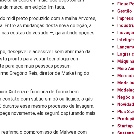
Fique P
 da marca, em edição limitada.
Gestão
do midi preto produzido com a malha Ar.voree,
Impress
a. Entre as mudanças desta nova coleção, a
Indústri
e nas costas do vestido —, garantindo opções
Inovaçã
Inteligên
Lançam
o, desejável e acessível, sem abrir mão da
Logísti
stá pronto para vestir tecnologia com
Máquin
ite para que mais pessoas possam
Meio Am
firma Gregório Reis, diretor de Marketing do
Mercad
Moda In
Modela
pura Xinterra e funciona de forma bem
Negóci
m contato com sabão em pó ou líquido, o gás
Novidad
. E, durante esse mesmo processo de lavagem,
Plus Siz
 peça novamente, ela seguirá capturando mais
Produç
Startup
ee reafirma o compromisso da Malwee com
Sustent