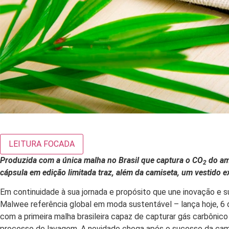
LEITURA FOCADA
Produzida com a única malha no Brasil que captura o CO
do amb
2
cápsula em edição limitada traz,
além da camiseta, um vestido e
Em continuidade à sua jornada e propósito que une inovação e 
Malwee referência global em moda sustentável – lança hoje, 6 d
com a primeira malha brasileira capaz de capturar gás carbônico
processo de lavagem. A novidade chega após o sucesso da ca