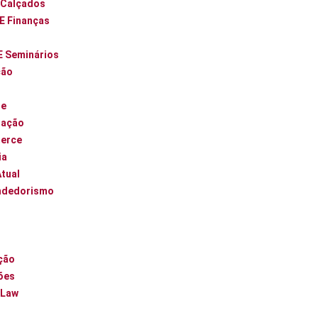
 Calçados
 E Finanças
E Seminários
ção
ue
zação
erce
ia
Atual
ndedorismo
l
ção
ões
 Law