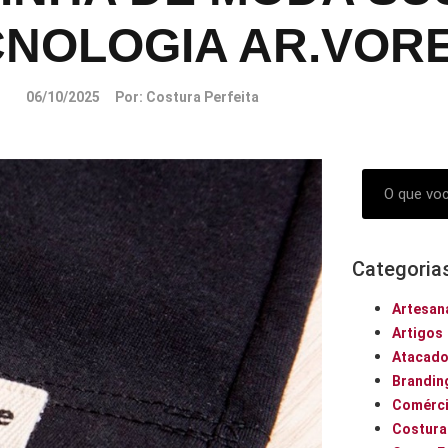
NOLOGIA AR.VOR
06/10/2025
Por:
Costura Perfeita
Categoria
Artesan
Artigos
Atacad
Brandin
Comérci
Costura