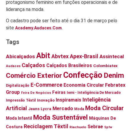
protagonismo feminino em funções operacionais e de
liderança na moda.
O cadastro pode ser feito até o dia 31 de março pelo
site
.
Academy.audaces.com
Tags
Abit
Abvtex
Apex-Brasil
Abicalçados
Assintecal
Calçados
Calçados Brasileiros
Colombiatex
Audaces
Confecção
Denim
Comércio Exterior
E-Commerce
Economia Circular
Febratex
Digitalização
Group
Feiras
Iemi - Inteligência De Mercado
Feira De Negócios
Inteligência
Inspiramais
Inovação
Impressão Têxtil
Moda Circular
Artificial
Mercado
Jeans
Lycra
Moda
Moda Sustentável
Moda Infantil
Máquinas De
Reciclagem Têxtil
Sebrae
Costura
Riachuelo
Spfw