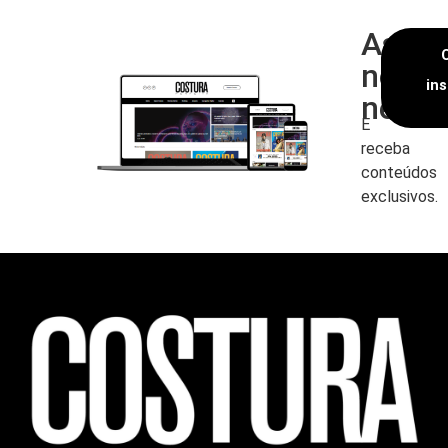
Assin
nossa
in
newsl
E
receba
conteúdos
exclusivos.