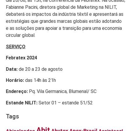
dia 20/08, às 15h, na Conferência da Febratex. Na ocasião,
Fabianne Pacini, diretora global de Marketing na NILIT,
debaterá os impactos da indústria têxtil e apresentará as
estratégias que grandes marcas globais estão adotando
e as soluções para apoiar a transição para uma economia
circular global.
SERVIÇO
Febratex 2024
Data:
de 20 a 23 de agosto
Horário:
das 14h às 21h
Endereço:
Pq. Vila Germanica, Blumenal/ SC
Estande NILIT:
Setor 01 – estande 51/52
Tags
Abit
Abvtex
Apex-Brasil