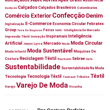
Abicalçados
Assintecal
Calçados
Calçados Brasileiros
Colombiatex
Audaces
Confecção
Denim
Comércio Exterior
E-Commerce
Febratex
Economia Circular
Digitalização
Group
Feiras
Iemi - Inteligência De Mercado
Feira De Negócios
Inteligência
Inspiramais
Impressão Têxtil
Inovação
Moda Circular
Artificial
Mercado
Jeans
Lycra
Moda
Moda Sustentável
Moda Infantil
Máquinas De
Reciclagem Têxtil
Sebrae
Costura
Riachuelo
Spfw
Sustentabilidade
Sustentabilidade Na Moda
Têxtil
Tecnologia Têxtil
Tecnologia
Tributos
Texbrasil
Varejo De Moda
Varejo
Vicunha