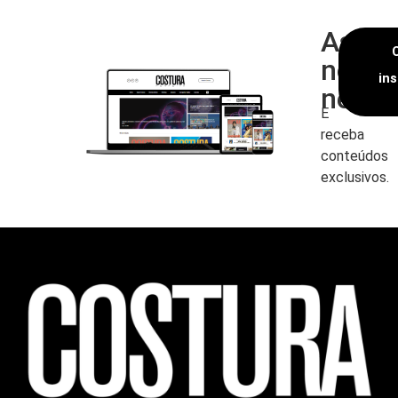
Assin
nossa
in
newsl
E
receba
conteúdos
exclusivos.