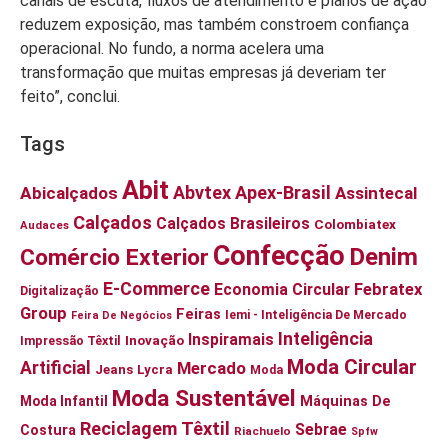
canais de escuta, fluxos de atendimento e planos de ação
reduzem exposição, mas também constroem confiança
operacional. No fundo, a norma acelera uma
transformação que muitas empresas já deveriam ter
feito”, conclui.
Tags
Abit
Abvtex
Apex-Brasil
Abicalçados
Assintecal
Calçados
Calçados Brasileiros
Colombiatex
Audaces
Confecção
Denim
Comércio Exterior
E-Commerce
Economia Circular
Febratex
Digitalização
Group
Feiras
Iemi - Inteligência De Mercado
Feira De Negócios
Inteligência
Inspiramais
Inovação
Impressão Têxtil
Moda Circular
Artificial
Mercado
Jeans
Lycra
Moda
Moda Sustentável
Moda Infantil
Máquinas De
Reciclagem Têxtil
Sebrae
Costura
Riachuelo
Spfw