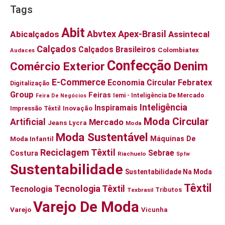
Tags
Abit
Abvtex
Apex-Brasil
Abicalçados
Assintecal
Calçados
Calçados Brasileiros
Colombiatex
Audaces
Confecção
Denim
Comércio Exterior
E-Commerce
Economia Circular
Febratex
Digitalização
Group
Feiras
Iemi - Inteligência De Mercado
Feira De Negócios
Inteligência
Inspiramais
Impressão Têxtil
Inovação
Moda Circular
Artificial
Mercado
Jeans
Lycra
Moda
Moda Sustentável
Moda Infantil
Máquinas De
Reciclagem Têxtil
Sebrae
Costura
Riachuelo
Spfw
Sustentabilidade
Sustentabilidade Na Moda
Têxtil
Tecnologia Têxtil
Tecnologia
Tributos
Texbrasil
Varejo De Moda
Varejo
Vicunha