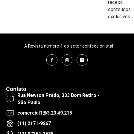
receba
conteúdos
exclusivos.
A Revista número 1 do setor confeccionista!
Contato
Rua Newton Prado, 333 Bom Retiro -
São Paulo
comercial1@3.23.49.215
(11) 2171-9267
(11) 97364-3538