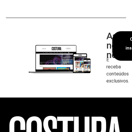
Assin
nossa
in
newsl
E
receba
conteúdos
exclusivos.