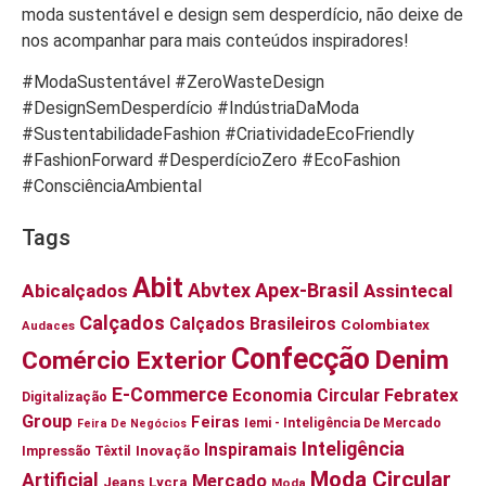
moda sustentável e design sem desperdício, não deixe de
nos acompanhar para mais conteúdos inspiradores!
#ModaSustentável #ZeroWasteDesign
#DesignSemDesperdício #IndústriaDaModa
#SustentabilidadeFashion #CriatividadeEcoFriendly
#FashionForward #DesperdícioZero #EcoFashion
#ConsciênciaAmbiental
Tags
Abit
Abvtex
Apex-Brasil
Abicalçados
Assintecal
Calçados
Calçados Brasileiros
Colombiatex
Audaces
Confecção
Denim
Comércio Exterior
E-Commerce
Economia Circular
Febratex
Digitalização
Group
Feiras
Iemi - Inteligência De Mercado
Feira De Negócios
Inteligência
Inspiramais
Impressão Têxtil
Inovação
Moda Circular
Artificial
Mercado
Jeans
Lycra
Moda