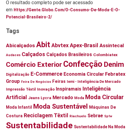
O resultado completo pode ser acessado
em
Https://gente.globo.com/o-Consumo-De-Moda-E-O-
Potencial-Brasileiro-2/
Tags
Abit
Abvtex
Apex-Brasil
Abicalçados
Assintecal
Calçados
Calçados Brasileiros
Colombiatex
Audaces
Confecção
Denim
Comércio Exterior
E-Commerce
Economia Circular
Febratex
Digitalização
Group
Feiras
Iemi - Inteligência De Mercado
Feira De Negócios
Inteligência
Inspiramais
Inovação
Impressão Têxtil
Moda Circular
Artificial
Mercado
Jeans
Lycra
Moda
Moda Sustentável
Moda Infantil
Máquinas De
Reciclagem Têxtil
Sebrae
Costura
Riachuelo
Spfw
Sustentabilidade
Sustentabilidade Na Moda