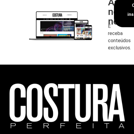
Assin
nossa
in
newsl
E
receba
conteúdos
exclusivos.