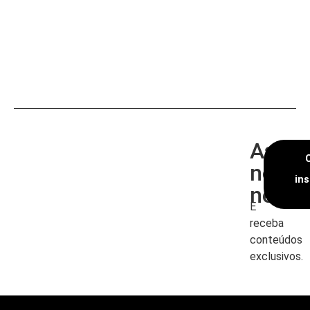
Assin
nossa
in
newsl
E
receba
conteúdos
exclusivos.