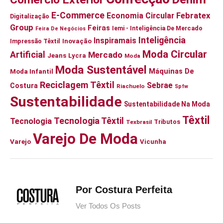
E-Commerce
Economia Circular
Febratex
Digitalização
Group
Feiras
Iemi - Inteligência De Mercado
Feira De Negócios
Inteligência
Inspiramais
Impressão Têxtil
Inovação
Moda Circular
Artificial
Mercado
Jeans
Lycra
Moda
Moda Sustentável
Moda Infantil
Máquinas De
Reciclagem Têxtil
Sebrae
Costura
Riachuelo
Spfw
Sustentabilidade
Sustentabilidade Na Moda
Têxtil
Tecnologia Têxtil
Tecnologia
Tributos
Texbrasil
Varejo De Moda
Varejo
Vicunha
Por Costura Perfeita
Ver Todos Os Posts