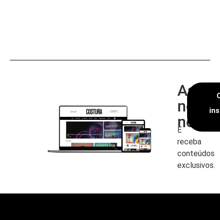
Assin
nossa
in
newsl
E
receba
conteúdos
exclusivos.