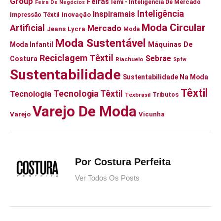
Group
Feiras
Iemi - Inteligência De Mercado
Feira De Negócios
Inteligência
Inspiramais
Inovação
Impressão Têxtil
Moda Circular
Artificial
Mercado
Jeans
Lycra
Moda
Moda Sustentável
Moda Infantil
Máquinas De
Reciclagem Têxtil
Sebrae
Costura
Riachuelo
Spfw
Sustentabilidade
Sustentabilidade Na Moda
Têxtil
Tecnologia Têxtil
Tecnologia
Tributos
Texbrasil
Varejo De Moda
Varejo
Vicunha
Por Costura Perfeita
Ver Todos Os Posts