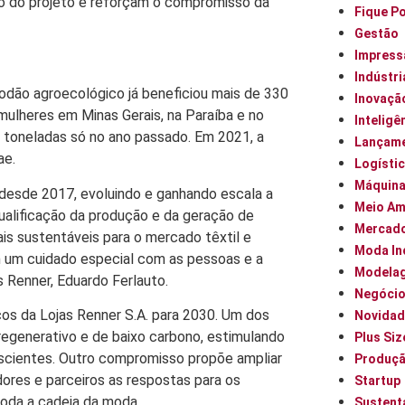
 do projeto e reforçam o compromisso da
Fique P
Gestão
Impress
Indústri
godão agroecológico já beneficiou mais de 330
Inovaçã
 mulheres em Minas Gerais, na Paraíba e no
Inteligên
5 toneladas só no ano passado. Em 2021, a
Lançam
ae.
Logísti
Máquin
desde 2017, evoluindo e ganhando escala a
Meio Am
qualificação da produção e da geração de
Mercad
ais sustentáveis para o mercado têxtil e
Moda In
m um cuidado especial com as pessoas e a
Modela
s Renner, Eduardo Ferlauto.
Negóci
os da Lojas Renner S.A. para 2030. Um dos
Novidad
 regenerativo e de baixo carbono, estimulando
Plus Siz
scientes. Outro compromisso propõe ampliar
Produç
ores e parceiros as respostas para os
Startup
toda a cadeia da moda.
Sustent