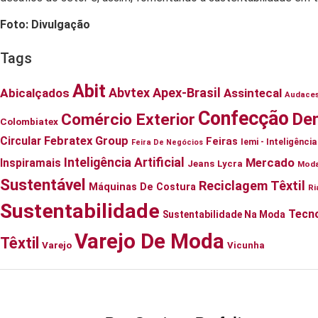
Foto: Divulgação
Tags
Abit
Abvtex
Apex-Brasil
Abicalçados
Assintecal
Audace
Confecção
De
Comércio Exterior
Colombiatex
Circular
Febratex Group
Feiras
Iemi - Inteligênc
Feira De Negócios
Inteligência Artificial
Mercado
Inspiramais
Jeans
Lycra
Mod
Sustentável
Reciclagem Têxtil
Máquinas De Costura
Ri
Sustentabilidade
Tecno
Sustentabilidade Na Moda
Varejo De Moda
Têxtil
Varejo
Vicunha