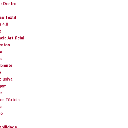
or Dentro
ão Têxtil
a 4.0
o
cia Artificial
entos
ca
as
biente
o
clusiva
gem
os
es Têxteis
e
ão
abilidade