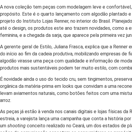
A nova coleção tem peças com modelagem leve e confortável, 
propósito. Este é o quarto lançamento com algodão plantado e c
projeto do Instituto Lojas Renner,
no interior do Brasil. Planej
até o design, os produtos este ano trazem novidades, como a e
feminina, e a chegada da sarja, que aparece pela primeira vez ju
A gerente geral de Estilo, Juliana Frasca, explica que a Renne
do início ao fim da cadeia produtiva, mobilizando empresas de 
algodão virasse uma peça com qualidade e informação de moda
produtos mais sustentáveis podem ter muito estilo, com combin
É novidade ainda o uso do tecido cru, sem tingimentos, preserva
orgânica da matéria-prima em looks que convidam a uma reconex
levam aviamentos naturais, como botões feitos com uma mistur
arroz.
As peças já estão à venda nos canais digitais e lojas físicas da
R
estreia, a varejista lança uma campanha que conta a história por 
um
shooting
conceito realizado no Ceará, um dos estados de pl