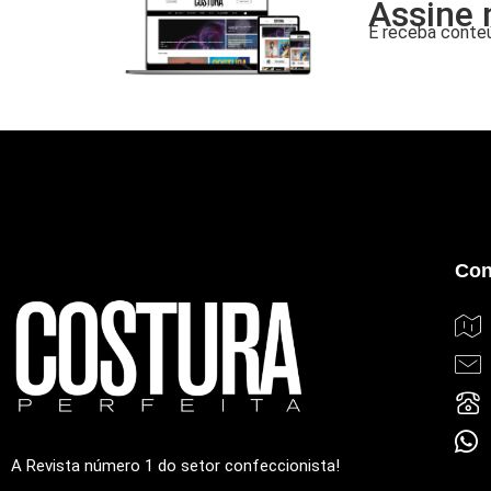
Assine 
E receba conteú
Con
A Revista número 1 do setor confeccionista!