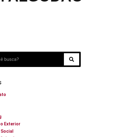
s
ato
o
g
o Exterior
 Social