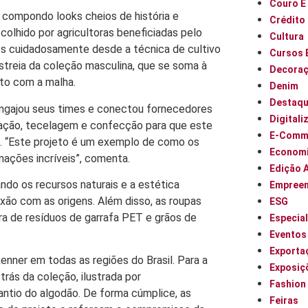
Couro E
compondo looks cheios de história e
Crédito
olhido por agricultoras beneficiadas pelo
Cultura
ados cuidadosamente desde a técnica de cultivo
Cursos 
streia da coleção masculina, que se soma à
Decora
nto com a malha.
Denim
Destaq
r engajou seus times e conectou fornecedores
Digitali
fiação, tecelagem e confecção para que este
E-Comm
. “Este projeto é um exemplo de como os
Econom
ações incríveis”, comenta.
Edição 
ndo os recursos naturais e a estética
Empree
ão com as origens. Além disso, as roupas
ESG
a de resíduos de garrafa PET e grãos de
Especia
Eventos
Exporta
enner
em todas as regiões do Brasil. Para a
Exposiç
trás da coleção, ilustrada por
Fashion
antio do algodão. De forma cúmplice, as
Feiras