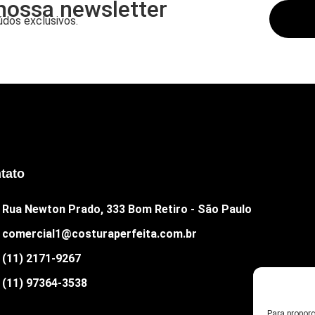
nossa newsletter
dos exclusivos.
tato
Rua Newton Prado, 333 Bom Retiro - São Paulo
comercial1@costuraperfeita.com.br
(11) 2171-9267
(11) 97364-3538
Para propor