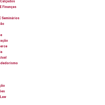
 Calçados
 E Finanças
E Seminários
ção
ue
zação
erce
ia
Atual
ndedorismo
l
ção
ões
 Law