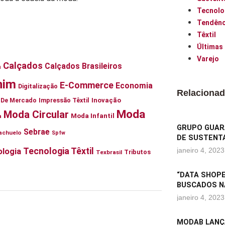
Tecnolo
Tendênc
Têxtil
Últimas
Varejo
Calçados
Calçados Brasileiros
s
nim
E-Commerce
Economia
Digitalização
Relaciona
ia De Mercado
Impressão Têxtil
Inovação
Moda
Moda Circular
Moda Infantil
a
GRUPO GUARA
Sebrae
achuelo
Spfw
DE SUSTENTA
Tecnologia Têxtil
janeiro 4, 2023
logia
Tributos
Texbrasil
“DATA SHOPE
BUSCADOS N
janeiro 4, 2023
MODAB LANÇ