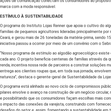
ações de comunicação conectam os consumidores ao propósito
marca com a moda responsável.
ESTÍMULO À SUSTENTABILIDADE
O programa do Instituto Lojas Renner que apoia o cultivo do al
famílias de pequenos agricultores lideradas principalmente por
Ceará, e gerou mais de 26 toneladas da matéria-prima, sendo 1
iniciativa passou a ocorrer por meio de um convênio com o Sebr
“Nosso programa de estímulo ao algodão agroecológico existe 
cada ano. O projeto beneficia centenas de famílias através da 
renda, incentiva nossa rede de parceiros a construir soluções m
entrega aos clientes roupas que, em toda sua jornada, envolve
natureza”, destaca o gerente-geral de Sustentabilidade da Loja
O programa está alinhado ao novo ciclo de compromissos públic
pilares envolve o avanço na construção de um negócio circular,
e possibilitando que os consumidores façam escolhas mais con
o impacto das conexões da varejista, construindo com forneced
desafios do setor e, assim, fomentando a sustentabilidade em 