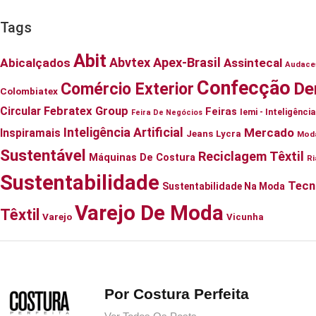
Tags
Abit
Abvtex
Apex-Brasil
Abicalçados
Assintecal
Audace
Confecção
De
Comércio Exterior
Colombiatex
Febratex Group
Circular
Feiras
Iemi - Inteligênc
Feira De Negócios
Inteligência Artificial
Mercado
Inspiramais
Jeans
Lycra
Mod
Sustentável
Reciclagem Têxtil
Máquinas De Costura
Ri
Sustentabilidade
Tecn
Sustentabilidade Na Moda
Varejo De Moda
Têxtil
Varejo
Vicunha
Por Costura Perfeita