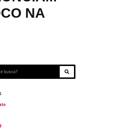
OCO NA
s
ato
o
g