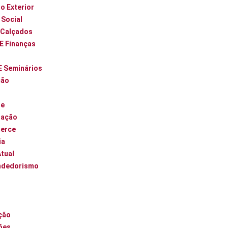
o Exterior
 Social
 Calçados
 E Finanças
E Seminários
ção
ue
zação
erce
ia
Atual
ndedorismo
l
ção
ões