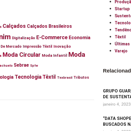
Produç
Startup
Sustent
Tecnolo
Calçados
Calçados Brasileiros
s
Tendênc
nim
E-Commerce
Têxtil
Economia
Digitalização
Últimas
ia De Mercado
Impressão Têxtil
Inovação
Varejo
Moda
Moda Circular
Moda Infantil
a
Sebrae
achuelo
Spfw
Relaciona
Tecnologia Têxtil
ologia
Tributos
Texbrasil
GRUPO GUARA
DE SUSTENTA
janeiro 4, 2023
“DATA SHOPE
BUSCADOS N