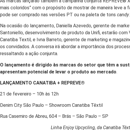
As marcas lançarão também a campanha conjunta REPREVE®️ X Ca
mais coloridos” com o propósito de mostrar de maneira leve a f
pode ser comprado nas versões PT ou na paleta de tons
candy
.
Na ocasião do lançamento, Daniella Azevedo, gerente de marke
Santoniello, desenvolvimento de produto da Unifi, estarão com 
Canatiba Textil, e Ivna Barreto, gerente de marketing e magazi
os convidados. A conversa irá abordar a importância dos proce
ressaltando a ação conjunta.
O lançamento é dirigido às marcas do setor que têm a sus
apresentam potencial de levar o produto ao mercado
.
LANÇAMENTO CANATIBA + REPREVE®
21 de fevereiro – 10h às 12h
Denim City São Paulo – Showroom Canatiba Têxtil
Rua Casemiro de Abreu, 604 – Brás – São Paulo – SP
Linha Enjoy Upcycling, da Canatiba Têxt