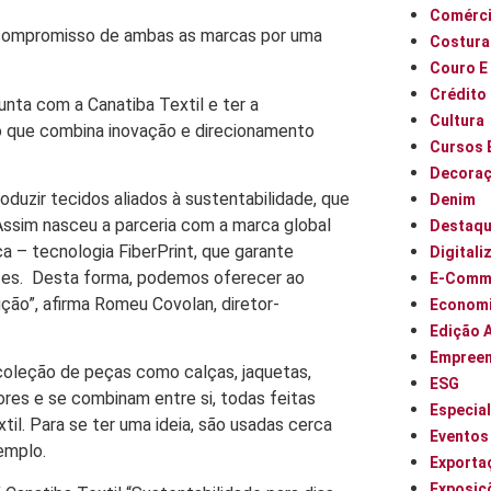
Comérci
 o compromisso de ambas as marcas por uma
Costura
Couro E
Crédito
nta com a Canatiba Textil e ter a
Cultura
o que combina inovação e direcionamento
Cursos 
Decora
duzir tecidos aliados à sustentabilidade, que
Denim
Assim nasceu a parceria com a marca global
Destaq
a – tecnologia FiberPrint, que garante
Digitali
entes. Desta forma, podemos oferecer ao
E-Comm
ão”, afirma Romeu Covolan, diretor-
Econom
Edição 
Empree
oleção de peças como calças, jaquetas,
ESG
res e se combinam entre si, todas feitas
Especia
til. Para se ter uma ideia, são usadas cerca
Eventos
emplo.
Exporta
Exposiç