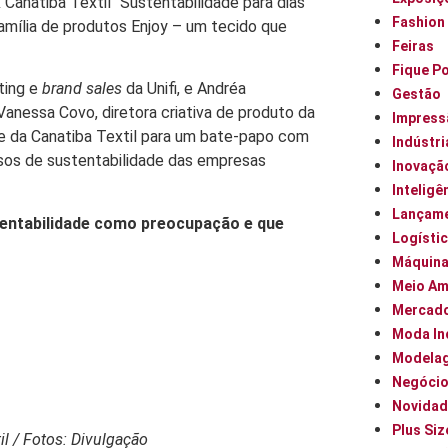
natiba Textil “Sustentabilidade para dias
Fashion
amília de produtos Enjoy – um tecido que
Feiras
Fique P
ting e
brand sales
da Unifi, e Andréa
Gestão
Vanessa Covo, diretora criativa de produto da
Impress
ne da Canatiba Textil para um bate-papo com
Indústri
ssos de sustentabilidade das empresas
Inovaçã
Inteligên
Lançam
tentabilidade como preocupação e que
Logísti
Máquin
Meio Am
Mercad
Moda In
Modela
Negóci
Novidad
Plus Siz
il / Fotos: Divulgação