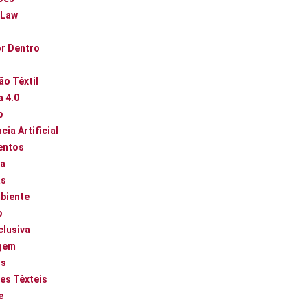
 Law
or Dentro
ão Têxtil
a 4.0
o
cia Artificial
entos
ca
as
biente
o
clusiva
gem
os
es Têxteis
e