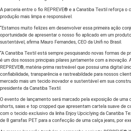
A parceria entre o fio REPREVE®️ e a Canatiba Textil reforça
produção mais limpa e responsável.
“Estamos muito felizes em desenvolver essa primeira ação conju
oportunidade de apresentar o nosso fio aplicado em um produt
sustentável, afirma Mauro Fernandes, CEO da Unifi no Brasil.
“A Canatiba Textil está sempre pesquisando novas formas de pro
é um dos nossos principais pilares juntamente com a inovação. 
REPREVE®️, matéria-prima rastreável que possui uma digital únic
confiabilidade, transparência e rastreabildade para nossos cli
mercado mais um tecido inovador e sustentável em sua construç
presidente da Canatiba Textil.
O evento de lançamento será marcado pela exposição de uma c
shorts, saias e top cropped que apresentam cartela suave de co
com o tecido exclusivo da linha Enjoy Upciclying da Canatiba Tex
de 8 garrafas PET para a confecção de uma calça jeans, por ex