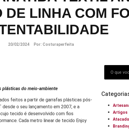
 DE LINHA COM F
TENTABILIDADE
20/02/2024
Por:
Costuraperfeita
as plásticas do meio-ambiente
Categoria
lados feitos a partir de garrafas plásticas pós-
Artesan
T desde o seu lançamento em 2007, e a
Artigos
 cujo tecido é desenvolvido com fios
Atacad
ormance. Cada metro linear de tecido Enjoy
Brandin