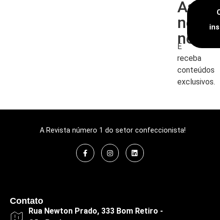
Assin
nossa
in
newsl
E
receba
conteúdos
exclusivos.
A Revista número 1 do setor confeccionista!
Contato
Rua Newton Prado, 333 Bom Retiro -