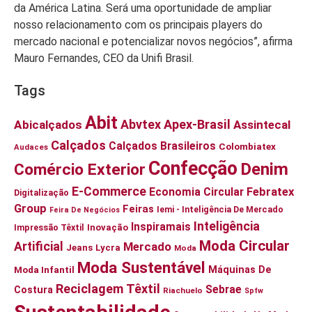
da América Latina. Será uma oportunidade de ampliar
nosso relacionamento com os principais players do
mercado nacional e potencializar novos negócios”, afirma
Mauro Fernandes, CEO da Unifi Brasil.
Tags
Abit
Abvtex
Apex-Brasil
Abicalçados
Assintecal
Calçados
Calçados Brasileiros
Colombiatex
Audaces
Confecção
Denim
Comércio Exterior
E-Commerce
Economia Circular
Febratex
Digitalização
Group
Feiras
Iemi - Inteligência De Mercado
Feira De Negócios
Inteligência
Inspiramais
Impressão Têxtil
Inovação
Moda Circular
Artificial
Mercado
Jeans
Lycra
Moda
Moda Sustentável
Moda Infantil
Máquinas De
Reciclagem Têxtil
Sebrae
Costura
Riachuelo
Spfw