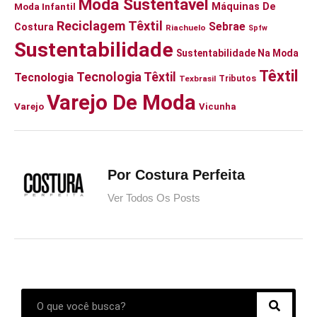
Moda Sustentável
Moda Infantil
Máquinas De
Reciclagem Têxtil
Sebrae
Costura
Riachuelo
Spfw
Sustentabilidade
Sustentabilidade Na Moda
Têxtil
Tecnologia Têxtil
Tecnologia
Tributos
Texbrasil
Varejo De Moda
Varejo
Vicunha
Por Costura Perfeita
Ver Todos Os Posts