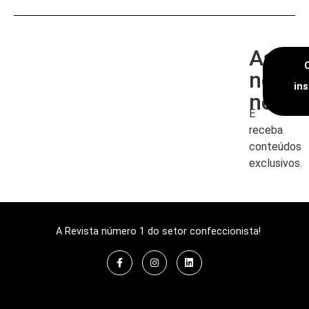
Assin
nossa
in
newsl
E
receba
conteúdos
exclusivos.
A Revista número 1 do setor confeccionista!