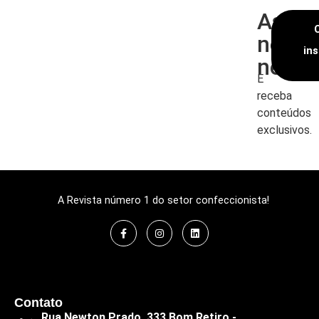
Assin
nossa
in
newsl
E
receba
conteúdos
exclusivos.
A Revista número 1 do setor confeccionista!
Contato
Rua Newton Prado, 333 Bom Retiro -