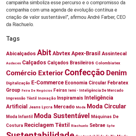
campainha simboliza esse percurso e o compromisso da
companhia com uma agenda de evolução contínua e
criação de valor sustentável”, afirmou André Farber, CEO
da Riachuelo.
Tags
Abit
Abvtex
Apex-Brasil
Abicalçados
Assintecal
Calçados
Calçados Brasileiros
Colombiatex
Audaces
Confecção
Denim
Comércio Exterior
E-Commerce
Economia Circular
Febratex
Digitalização
Group
Feiras
Iemi - Inteligência De Mercado
Feira De Negócios
Inteligência
Inspiramais
Impressão Têxtil
Inovação
Moda Circular
Artificial
Mercado
Jeans
Lycra
Moda
Moda Sustentável
Moda Infantil
Máquinas De
Reciclagem Têxtil
Sebrae
Costura
Riachuelo
Spfw
Sustentabilidade