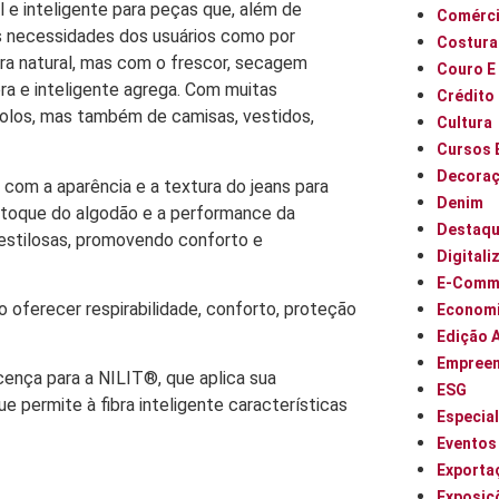
al e inteligente para peças que, além de
Comérci
as necessidades dos usuários como por
Costura
ra natural, mas com o frescor, secagem
Couro E
ora e inteligente agrega. Com muitas
Crédito
 polos, mas também de camisas, vestidos,
Cultura
Cursos 
Decora
om a aparência e a textura do jeans para
Denim
 o toque do algodão e a performance da
Destaq
 estilosas, promovendo conforto e
Digitali
E-Comm
oferecer respirabilidade, conforto, proteção
Econom
Edição 
Empree
nça para a NILIT®, que aplica sua
ESG
e permite à fibra inteligente características
Especia
Eventos
Exporta
Exposiç