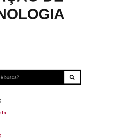
NOLOGIA
s
ato
o
g