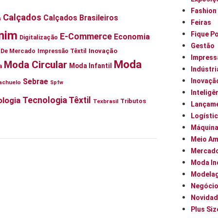
Fashion
Calçados
Calçados Brasileiros
s
Feiras
nim
Fique P
E-Commerce
Economia
Digitalização
Gestão
Inovação
ia De Mercado
Impressão Têxtil
Impress
Moda
Moda Circular
Moda Infantil
a
Indústri
Inovaçã
Sebrae
achuelo
Spfw
Inteligên
Tecnologia Têxtil
logia
Tributos
Texbrasil
Lançam
Logísti
Máquin
Meio Am
Mercad
Moda In
Modela
Negóci
Novidad
Plus Siz