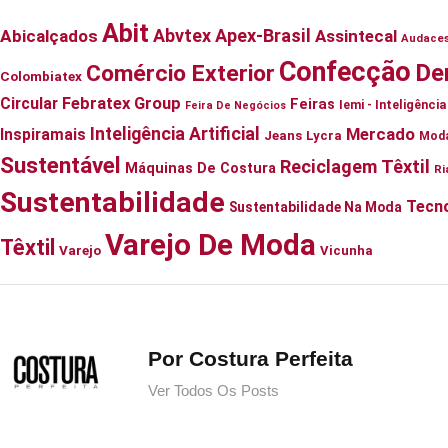
Abit
Abvtex
Apex-Brasil
Abicalçados
Assintecal
Audace
Confecção
De
Comércio Exterior
Colombiatex
Circular
Febratex Group
Feiras
Iemi - Inteligênc
Feira De Negócios
Inteligência Artificial
Mercado
Inspiramais
Jeans
Lycra
Mod
Sustentável
Reciclagem Têxtil
Máquinas De Costura
Ri
Sustentabilidade
Tecno
Sustentabilidade Na Moda
Varejo De Moda
Têxtil
Varejo
Vicunha
Por Costura Perfeita
Ver Todos Os Posts