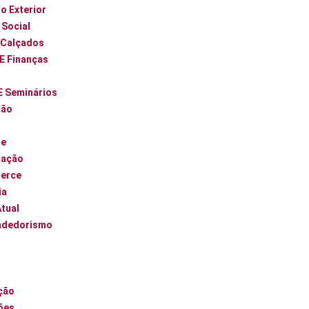
o Exterior
 Social
 Calçados
 E Finanças
E Seminários
ção
ue
zação
erce
ia
Atual
ndedorismo
l
ção
ões