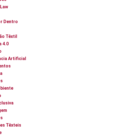
 Law
or Dentro
ão Têxtil
a 4.0
o
cia Artificial
entos
ca
as
biente
o
clusiva
gem
os
es Têxteis
e