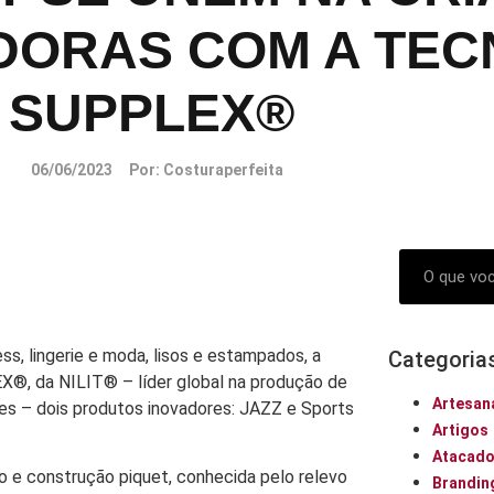
DORAS COM A TEC
SUPPLEX®
06/06/2023
Por:
Costuraperfeita
ess, lingerie e moda, lisos e estampados, a
Categoria
EX®, da
NILIT® – líder global na produção de
Artesan
tes – dois produtos inovadores: JAZZ e Sports
Artigos
Atacad
e construção piquet, conhecida pelo relevo
Brandin