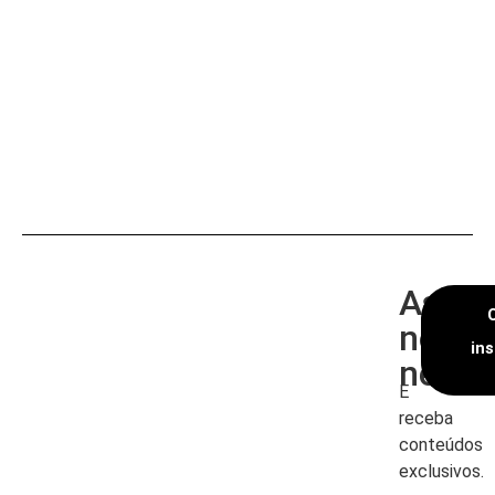
Assin
nossa
in
newsl
E
receba
conteúdos
exclusivos.