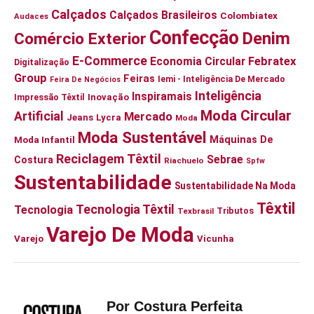
Calçados
Calçados Brasileiros
Colombiatex
Audaces
Confecção
Denim
Comércio Exterior
E-Commerce
Economia Circular
Febratex
Digitalização
Group
Feiras
Iemi - Inteligência De Mercado
Feira De Negócios
Inteligência
Inspiramais
Impressão Têxtil
Inovação
Moda Circular
Artificial
Mercado
Jeans
Lycra
Moda
Moda Sustentável
Moda Infantil
Máquinas De
Reciclagem Têxtil
Sebrae
Costura
Riachuelo
Spfw
Sustentabilidade
Sustentabilidade Na Moda
Têxtil
Tecnologia Têxtil
Tecnologia
Tributos
Texbrasil
Varejo De Moda
Varejo
Vicunha
Por Costura Perfeita