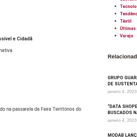
Tecnolo
Tendênc
Têxtil
Últimas
Varejo
sível e Cidadã
rnativa
Relaciona
GRUPO GUARA
DE SUSTENTA
janeiro 4, 2023
“DATA SHOPE
o na passarela da Feira Territórios do
BUSCADOS N
janeiro 4, 2023
MODAB LANÇ