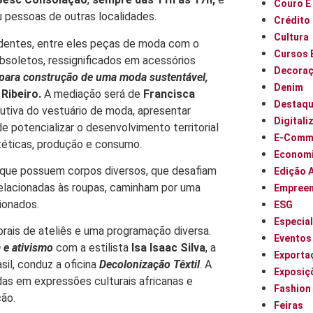
Couro E
pessoas de outras localidades.
Crédito
Cultura
ndentes, entre eles peças de moda com o
Cursos 
bsoletos, ressignificados em acessórios
Decora
para construção de uma moda sustentável,
Denim
Ribeiro.
A mediação será de
Francisca
Destaq
odutiva do vestuário de moda, apresentar
Digitali
e potencializar o desenvolvimento territorial
E-Comm
stéticas, produção e consumo.
Econom
s que possuem corpos diversos, que desafiam
Edição 
relacionadas às roupas, caminham por uma
Empree
cionados.
ESG
Especia
orais de ateliês e uma programação diversa.
Eventos
 e ativismo
com a estilista
Isa Isaac Silva
, a
Exporta
sil, conduz a oficina
Decolonização Têxtil
. A
Exposiç
das em expressões culturais africanas e
Fashion
ção.
Feiras