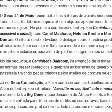
busca aproximar as pessoas que residem numa mesma região ou 
O
Sesc 24 de Maio
reúne trabalhos autorais de ateliês indepe
foco na sustentabilidade que utilizam objetos aparentemente o
corporais e joias. No primeiro dia, haverá o bate-papo
Caminhos 
acessível e cidadã,
com
Camil Machado, Heloísa Rocha e Mar 
Dantas
. O intuito desta atividade é dialogar sobre a cadeia pr
alternativas já em curso e refletir se a moda é elemento capaz d
e ampliar a cidadania, para além de padrões hegemônicos de e
No dia seguinte,
a
Caminhada Ballroom
, intervenção de artista
as normas preestabelecidas e quebram as barreiras de gênero 
passarela trajando peças criadas pelos ateliês de costura sele
Já no
Sesc Consolação
, a Feira continua com os trabalhos aut
Além do bate-papo intitulado
“
Acredite no seu Axé” sobre moda
multiartista
Lu Big Queen
, coordenadora do África Plus Size Bra
oficina é voltada para técnicas de estilismo sustentável, basea
afrodiaspóricas, em prol da diversidade de corpos e decoloniza