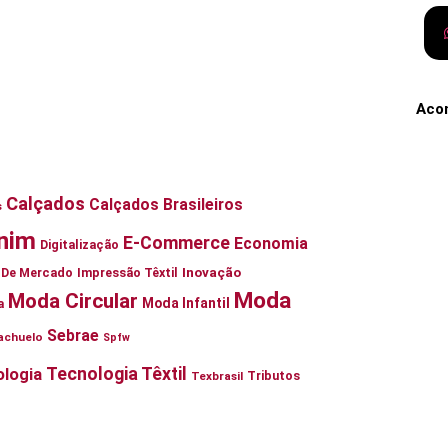
Aco
Calçados
Calçados Brasileiros
s
nim
E-Commerce
Economia
Digitalização
Inovação
ia De Mercado
Impressão Têxtil
Moda
Moda Circular
Moda Infantil
a
Sebrae
achuelo
Spfw
Tecnologia Têxtil
logia
Tributos
Texbrasil