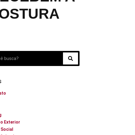
COSTURA
s
ato
o
g
o Exterior
 Social