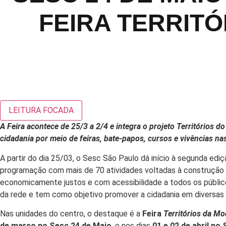
FEIRA TERRIT
LEITURA FOCADA
A Feira acontece de 25/3 a 2/4 e integra o projeto Territórios
cidadania por meio de feiras, bate-papos, cursos e vivências n
A partir do dia 25/03, o Sesc São Paulo dá início à segunda edi
programação com mais de 70 atividades voltadas à construção 
economicamente justos e com acessibilidade a todos os públi
da rede e tem como objetivo promover a cidadania em diversa
Nas unidades do centro, o destaque é a
Feira
Territórios da Mo
de março no Sesc 24 de Maio
, e nos dias
01 e 02 de abril n