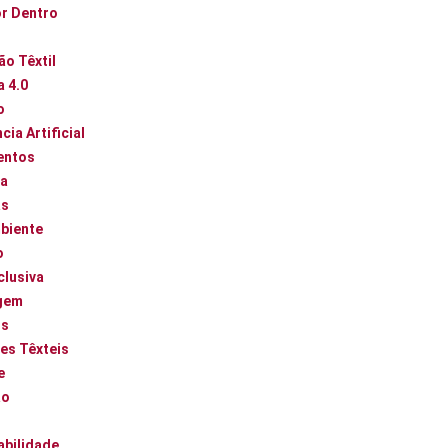
or Dentro
ão Têxtil
a 4.0
o
cia Artificial
entos
ca
as
biente
o
clusiva
gem
os
es Têxteis
e
ão
abilidade