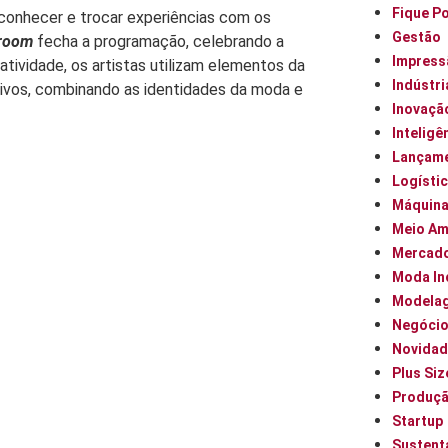
Fique P
 conhecer e trocar experiências com os
Gestão
lroom
fecha a programação, celebrando a
Impress
tividade, os artistas utilizam elementos da
Indústri
tivos, combinando as identidades da moda e
Inovaçã
Inteligên
Lançam
Logísti
Máquin
Meio Am
Mercad
Moda In
Modela
Negóci
Novidad
Plus Siz
Produç
Startup
Sustent