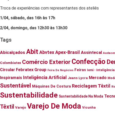
Troca de experiências com representantes dos ateliês
1/04, sábado, das 16h às 17h
2/04, domingo, das 12h30 às 13h30
Tags
Abit
Abvtex
Apex-Brasil
Abicalçados
Assintecal
Audace
Confecção
De
Comércio Exterior
Colombiatex
Circular
Febratex Group
Feiras
Iemi - Inteligênc
Feira De Negócios
Inteligência Artificial
Mercado
Inspiramais
Jeans
Lycra
Mod
Sustentável
Reciclagem Têxtil
Máquinas De Costura
Ri
Sustentabilidade
Tecno
Sustentabilidade Na Moda
Varejo De Moda
Têxtil
Varejo
Vicunha