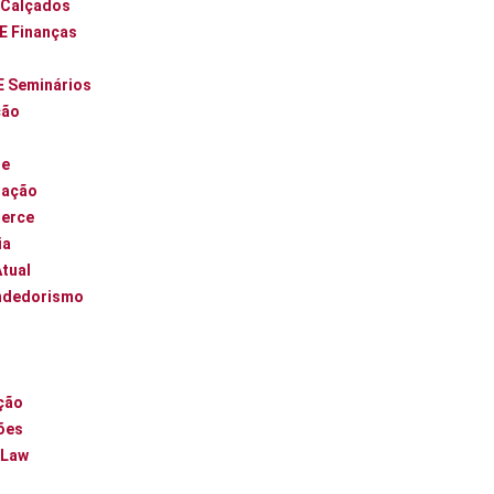
 Calçados
 E Finanças
E Seminários
ção
ue
zação
erce
ia
Atual
ndedorismo
l
ção
ões
 Law