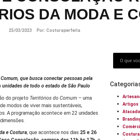
ÓRIOS DA MODA E 
25/03/2023
Por:
Costuraperfeita
 do Comum, que busca conectar pessoas pela
Categoria
as unidades de todo o estado
de São Paulo
Artesan
ção do projeto
Territórios do Comum
– uma
Artigos
de modos de viver mais sustentáveis,
Atacad
cos. A programação acontece em 22 unidades
Brandin
s dimensões.
Comérci
da e Costura
, que acontece nos dias
25 e 26
Costura
o Sesc Consolação
,
sempre das 11h às 17h,
e