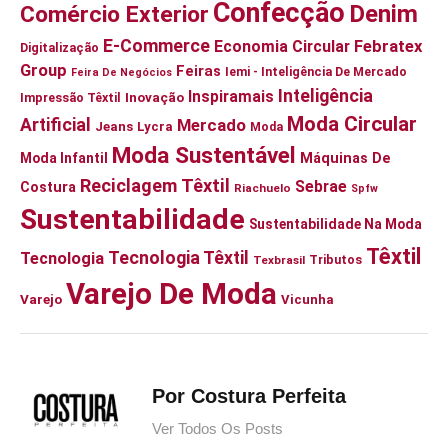
Confecção
Denim
Comércio Exterior
E-Commerce
Economia Circular
Febratex
Digitalização
Group
Feiras
Iemi - Inteligência De Mercado
Feira De Negócios
Inteligência
Inspiramais
Inovação
Impressão Têxtil
Moda Circular
Artificial
Mercado
Jeans
Lycra
Moda
Moda Sustentável
Moda Infantil
Máquinas De
Reciclagem Têxtil
Sebrae
Costura
Riachuelo
Spfw
Sustentabilidade
Sustentabilidade Na Moda
Têxtil
Tecnologia Têxtil
Tecnologia
Tributos
Texbrasil
Varejo De Moda
Varejo
Vicunha
Por Costura Perfeita
Ver Todos Os Posts