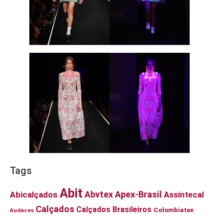
Tags
Abit
Abvtex
Apex-Brasil
Abicalçados
Assintecal
Calçados
Calçados Brasileiros
Colombiatex
Audaces