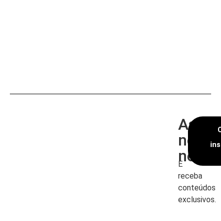
Assin
nossa
in
newsl
E
receba
conteúdos
exclusivos.