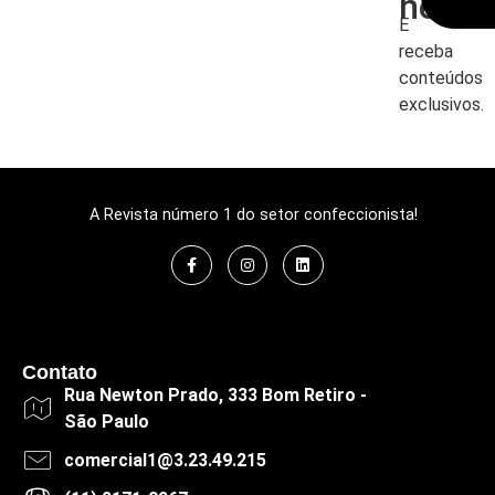
newsl
E
receba
conteúdos
exclusivos.
A Revista número 1 do setor confeccionista!
Contato
Rua Newton Prado, 333 Bom Retiro -
São Paulo
comercial1@3.23.49.215