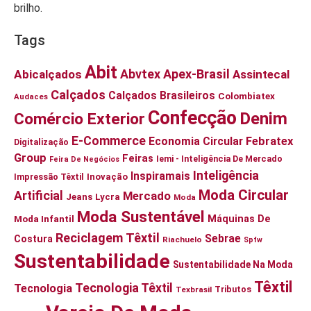
brilho.
Tags
Abit
Abvtex
Apex-Brasil
Abicalçados
Assintecal
Calçados
Calçados Brasileiros
Colombiatex
Audaces
Confecção
Denim
Comércio Exterior
E-Commerce
Economia Circular
Febratex
Digitalização
Group
Feiras
Iemi - Inteligência De Mercado
Feira De Negócios
Inteligência
Inspiramais
Impressão Têxtil
Inovação
Moda Circular
Artificial
Mercado
Jeans
Lycra
Moda
Moda Sustentável
Moda Infantil
Máquinas De
Reciclagem Têxtil
Sebrae
Costura
Riachuelo
Spfw
Sustentabilidade
Sustentabilidade Na Moda
Têxtil
Tecnologia Têxtil
Tecnologia
Tributos
Texbrasil