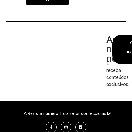
Assin
nossa
in
newsl
E
receba
conteúdos
exclusivos.
A Revista número 1 do setor confeccionista!