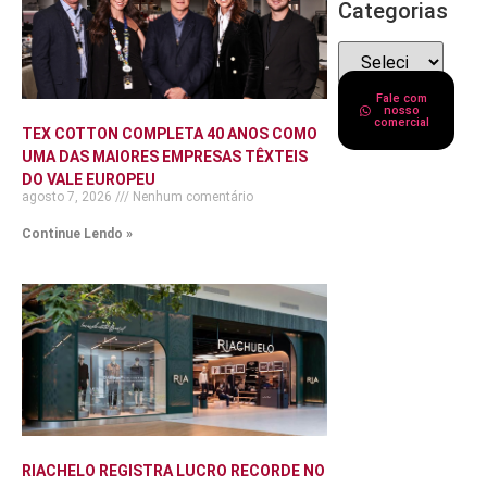
Categorias
Fale com
nosso
comercial
TEX COTTON COMPLETA 40 ANOS COMO
UMA DAS MAIORES EMPRESAS TÊXTEIS
DO VALE EUROPEU
agosto 7, 2026
Nenhum comentário
Continue Lendo »
RIACHELO REGISTRA LUCRO RECORDE NO