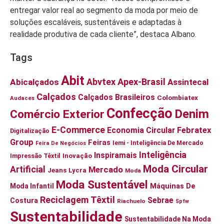
entregar valor real ao segmento da moda por meio de
soluções escaláveis, sustentáveis e adaptadas à
realidade produtiva de cada cliente”, destaca Albano.
Tags
Abit
Abvtex
Apex-Brasil
Abicalçados
Assintecal
Calçados
Calçados Brasileiros
Colombiatex
Audaces
Confecção
Denim
Comércio Exterior
E-Commerce
Economia Circular
Febratex
Digitalização
Group
Feiras
Iemi - Inteligência De Mercado
Feira De Negócios
Inteligência
Inspiramais
Impressão Têxtil
Inovação
Moda Circular
Artificial
Mercado
Jeans
Lycra
Moda
Moda Sustentável
Moda Infantil
Máquinas De
Reciclagem Têxtil
Sebrae
Costura
Riachuelo
Spfw
Sustentabilidade
Sustentabilidade Na Moda