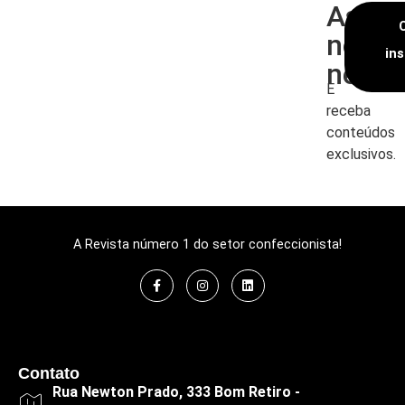
Assin
nossa
in
newsl
E
receba
conteúdos
exclusivos.
A Revista número 1 do setor confeccionista!
Contato
Rua Newton Prado, 333 Bom Retiro -