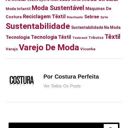
Moda Sustentável
Moda Infantil
Máquinas De
Reciclagem Têxtil
Sebrae
Costura
Riachuelo
Spfw
Sustentabilidade
Sustentabilidade Na Moda
Têxtil
Tecnologia Têxtil
Tecnologia
Tributos
Texbrasil
Varejo De Moda
Varejo
Vicunha
Por Costura Perfeita
Ver Todos Os Posts