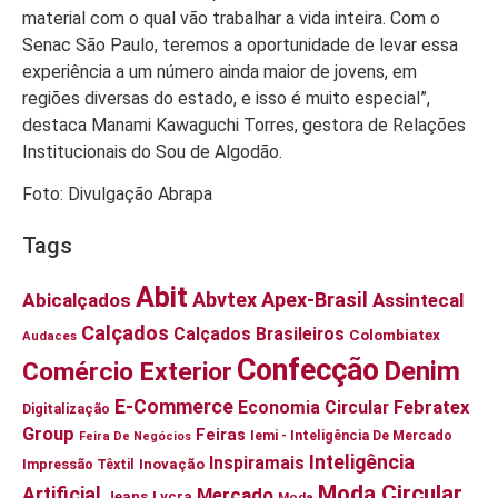
material com o qual vão trabalhar a vida inteira. Com o
Senac São Paulo, teremos a oportunidade de levar essa
experiência a um número ainda maior de jovens, em
regiões diversas do estado, e isso é muito especial”,
destaca Manami Kawaguchi Torres, gestora de Relações
Institucionais do Sou de Algodão.
Foto: Divulgação Abrapa
Tags
Abit
Abvtex
Apex-Brasil
Abicalçados
Assintecal
Calçados
Calçados Brasileiros
Colombiatex
Audaces
Confecção
Denim
Comércio Exterior
E-Commerce
Economia Circular
Febratex
Digitalização
Group
Feiras
Iemi - Inteligência De Mercado
Feira De Negócios
Inteligência
Inspiramais
Impressão Têxtil
Inovação
Moda Circular
Artificial
Mercado
Jeans
Lycra
Moda