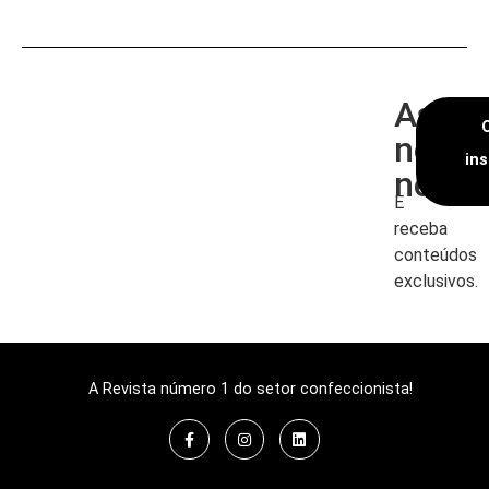
Assin
nossa
in
newsl
E
receba
conteúdos
exclusivos.
A Revista número 1 do setor confeccionista!